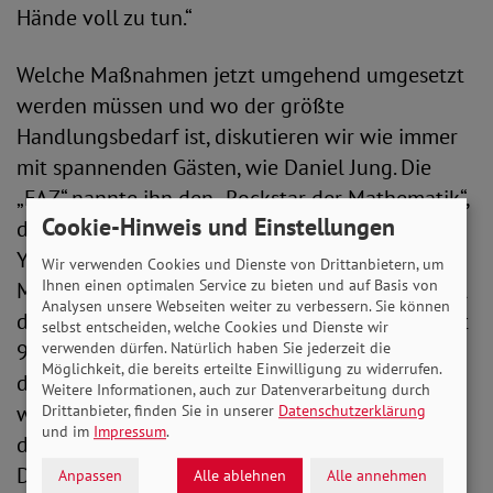
Hände voll zu tun.“
Welche Maßnahmen jetzt umgehend umgesetzt
werden müssen und wo der größte
Handlungsbedarf ist, diskutieren wir wie immer
mit spannenden Gästen, wie Daniel Jung. Die
„FAZ“ nannte ihn den „Rockstar der Mathematik“,
Cookie-Hinweis und Einstellungen
denn er hilft mit seinen außergewöhnlichen
YouTube-Videos Schüler*innen für die nächste
Wir verwenden Cookies und Dienste von Drittanbietern, um
Ihnen einen optimalen Service zu bieten und auf Basis von
Mathearbeit oder das Abitur. Den YouTube-Kanal
Analysen unsere Webseiten weiter zu verbessern. Sie können
des Buchautors und Keynotespeakers haben fast
selbst entscheiden, welche Cookies und Dienste wir
verwenden dürfen. Natürlich haben Sie jederzeit die
900.000 Menschen abonniert. Jung setzt sich für
Möglichkeit, die bereits erteilte Einwilligung zu widerrufen.
die Demokratisierung von Bildung ein und
Weitere Informationen, auch zur Datenverarbeitung durch
wünscht sich „eine Welt, in der jedes Kind
Drittanbieter, finden Sie in unserer
Datenschutzerklärung
und im
Impressum
.
dieselben Bildungsmöglichkeiten hat.“ Die
Digitalisierung spielt seiner Meinung nach hier
Anpassen
Alle ablehnen
Alle annehmen