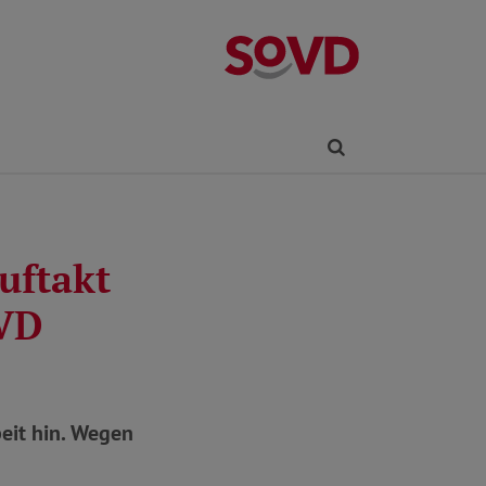
Kreisverband R
Finden
uftakt
oVD
eit hin. Wegen