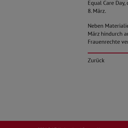
Equal Care Day,
8. März.
Neben Materiali
März hindurch a
Frauenrechte ver
Zurück