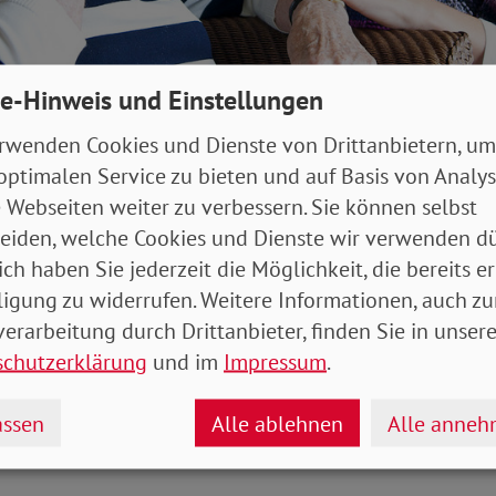
e-Hinweis und Einstellungen
rwenden Cookies und Dienste von Drittanbietern, um
optimalen Service zu bieten und auf Basis von Analy
ist nach wie vor vor allem Frauensache. Foto: Peter Maszlen / Adobe Stoc
 Webseiten weiter zu verbessern. Sie können selbst
eiden, welche Cookies und Dienste wir verwenden dü
 heißt die unbezahlte Arbeit im Haushalt und die Sorg
ich haben Sie jederzeit die Möglichkeit, die bereits er
 nach wie vor überwiegend von Frauen geleistet.
ligung zu widerrufen. Weitere Informationen, auch zu
erarbeitung durch Drittanbieter, finden Sie in unsere
m Durchschnitt täglich anderthalb Stunden mehr Zeit
schutzerklärung
und im
Impressum
.
r und Angehörige als Männer. Der sogenannte Gender 
auf unbezahlte Sorge- und Hausarbeit zwischen den G
ssen
Alle ablehnen
Alle anne
nt, in Paarhaushalten mit Kindern sogar 83 Prozent.