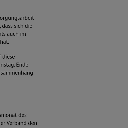
sorgungsarbeit
 dass sich die
als auch im
hat.
f diese
onstag. Ende
Zusammenhang
gsmonat des
der Verband den