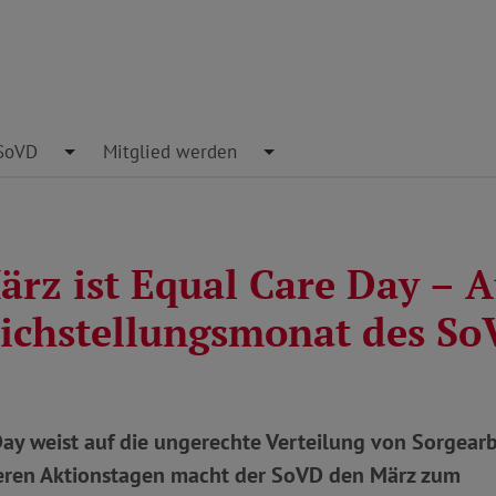
pdown
SoVD
Toggle Dropdown
Mitglied werden
Toggle Dropdown
ärz ist Equal Care Day – A
ichstellungsmonat des S
ay weist auf die ungerechte Verteilung von Sorgearb
eren Aktionstagen macht der SoVD den März zum