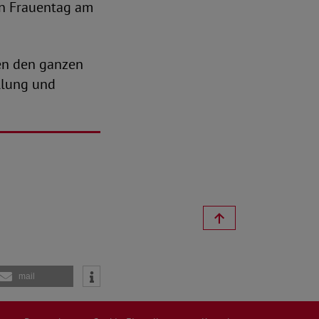
en Frauentag am
en den ganzen
llung und
mail