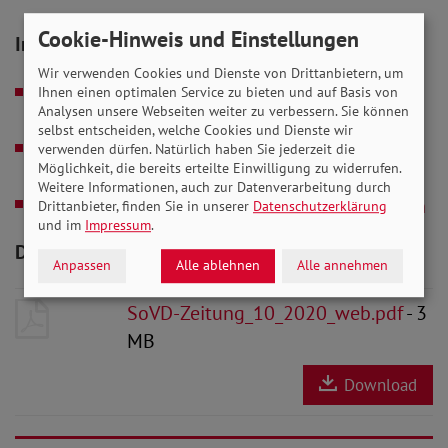
Cookie-Hinweis und Einstellungen
In Verbindung stehende Artikel
Wir verwenden Cookies und Dienste von Drittanbietern, um
20.10.2020
Mit Handicap studieren in Zeiten
Ihnen einen optimalen Service zu bieten und auf Basis von
Analysen unsere Webseiten weiter zu verbessern. Sie können
von Corona
selbst entscheiden, welche Cookies und Dienste wir
20.10.2020
Helfer auf vier Pfoten für mehr
verwenden dürfen. Natürlich haben Sie jederzeit die
Möglichkeit, die bereits erteilte Einwilligung zu widerrufen.
Freiheit
Weitere Informationen, auch zur Datenverarbeitung durch
01.10.2020
Pflege endlich gerecht finanzieren
Drittanbieter, finden Sie in unserer
Datenschutzerklärung
und im
Impressum
.
Downloads zum Artikel
Anpassen
Alle ablehnen
Alle annehmen
SoVD-Zeitung_10_2020_web.pdf
- 3
MB
Download