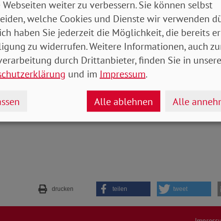
 Webseiten weiter zu verbessern. Sie können selbst
t durch die Krise gekommen
eiden, welche Cookies und Dienste wir verwenden dü
Artikel
ich haben Sie jederzeit die Möglichkeit, die bereits er
ligung zu widerrufen. Weitere Informationen, auch zu
_Bremen_Hamburg.pdf
- 7 MB
erarbeitung durch Drittanbieter, finden Sie in unsere
schutzerklärung
und im
Impressum
.
ssen
Alle ablehnen
Alle anne
drucken
teilen
tweet
Impress