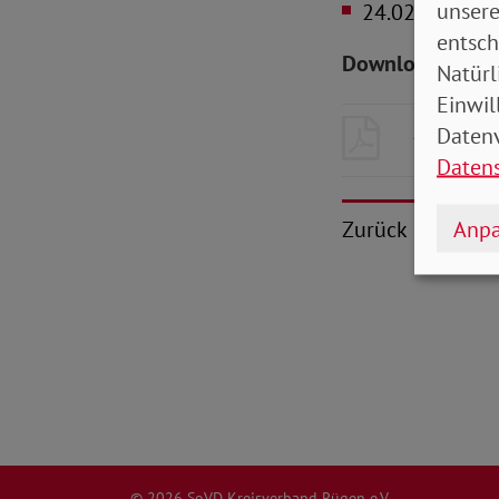
unsere
24.02.2022
Gu
entsch
Downloads zum 
Natürl
Einwil
2022_03
Datenv
Daten
Anpa
Zurück
© 2026 SoVD Kreisverband Rügen e.V.