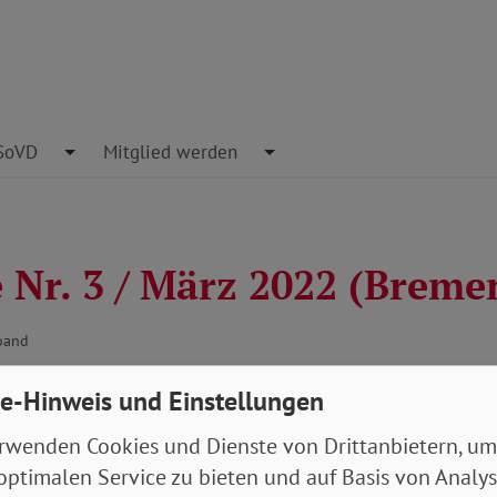
pdown
SoVD
Toggle Dropdown
Mitglied werden
Toggle Dropdown
 Nr. 3 / März 2022 (Breme
band
tehende Artikel
e-Hinweis und Einstellungen
rwenden Cookies und Dienste von Drittanbietern, um
handlungsfehler oft unerkannt
optimalen Service zu bieten und auf Basis von Analy
ijobgrenze liegt bald bei 520 Euro