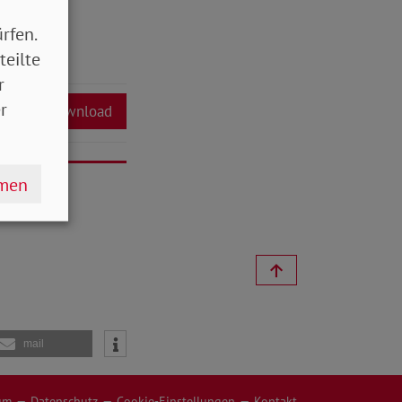
rfen.
teilte
r
r
Download
hmen
mail
um
Datenschutz
Cookie-Einstellungen
Kontakt