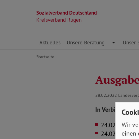
Sozialverband Deutschland
Kreisverband Rügen
Direkt zu den Inhalten springen
Aktuelles
Unsere Beratung
Toggle Dro
Unser 
Startseite
Ausgabe
28.02.2022
Landesver
In Verbindung s
Cooki
Wir ve
24.02.2022
Be
einen 
24.02.2022
Min