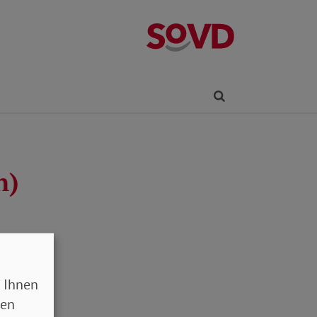
Kreisverband R
Finden
n)
 Ihnen
sen