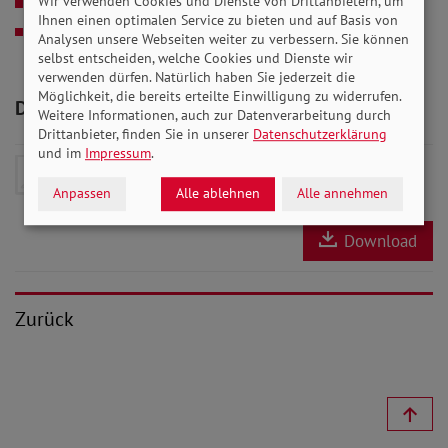
Wir verwenden Cookies und Dienste von Drittanbietern, um
29.02.2024
Wenn Gewalt zum Alltag gehört
Ihnen einen optimalen Service zu bieten und auf Basis von
29.02.2024
Politik aus Straßburg, Brüssel &
Analysen unsere Webseiten weiter zu verbessern. Sie können
selbst entscheiden, welche Cookies und Dienste wir
Co.
verwenden dürfen. Natürlich haben Sie jederzeit die
Möglichkeit, die bereits erteilte Einwilligung zu widerrufen.
Downloads zum Artikel
Weitere Informationen, auch zur Datenverarbeitung durch
Drittanbieter, finden Sie in unserer
Datenschutzerklärung
und im
Impressum
.
SoVD-Zeitung März 2024
(Bundesverband)
- 6 MB
Anpassen
Alle ablehnen
Alle annehmen
Download
Zurück