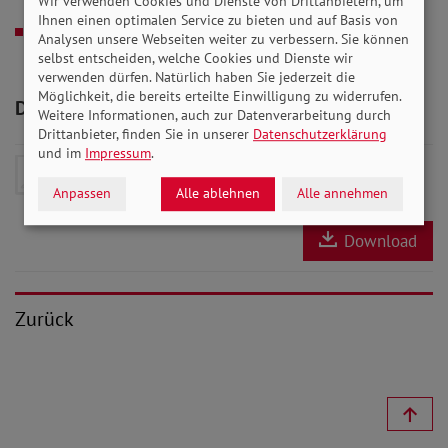
Wir verwenden Cookies und Dienste von Drittanbietern, um
Zusammenbruch
Ihnen einen optimalen Service zu bieten und auf Basis von
30.04.2025
Weltgipfel in Berlin zum Thema
Analysen unsere Webseiten weiter zu verbessern. Sie können
selbst entscheiden, welche Cookies und Dienste wir
Behinderung
verwenden dürfen. Natürlich haben Sie jederzeit die
Möglichkeit, die bereits erteilte Einwilligung zu widerrufen.
Downloads zum Artikel
Weitere Informationen, auch zur Datenverarbeitung durch
Drittanbieter, finden Sie in unserer
Datenschutzerklärung
und im
Impressum
.
SoVD-Zeitung Mai 2025 /
Bundesteil
- 8 MB
Anpassen
Alle ablehnen
Alle annehmen
Download
Zurück