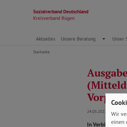
Sozialverband Deutschland
Kreisverband Rügen
Direkt zu den Inhalten springen
Aktuelles
Unsere Beratung
Toggle Dro
Unser 
Startseite
Ausgabe 
(Mittel
Vorpom
Cooki
24.05.2022
Wir ve
einen 
In Verbindung s