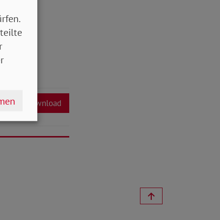
rfen.
teilte
r
r
hmen
Download