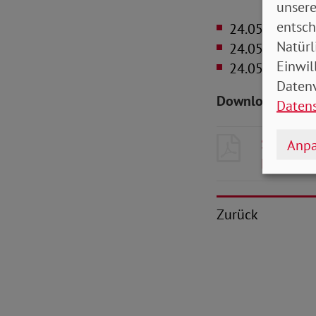
unsere
entsch
24.05.2022
De
Natürl
24.05.2022
Bei
Einwil
24.05.2022
All
Datenv
Downloads zum 
Daten
SoVD-Zei
Anpa
Mecklen
Zurück