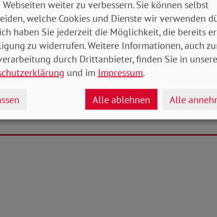
 Webseiten weiter zu verbessern. Sie können selbst
eiden, welche Cookies und Dienste wir verwenden dü
menz – oftmals hohe Hürden im Pflegealltag
ich haben Sie jederzeit die Möglichkeit, die bereits er
 Energiepreispauschale alle einbeziehen!
ligung zu widerrufen. Weitere Informationen, auch zu
es bereit für den Inklusionslauf
erarbeitung durch Drittanbieter, finden Sie in unsere
Artikel
schutzerklärung
und im
Impressum
.
tung Juni 2022 (Mitteldeutschland,
ssen
Alle ablehnen
Alle anne
burg.Vorpommern)
- 7 MB