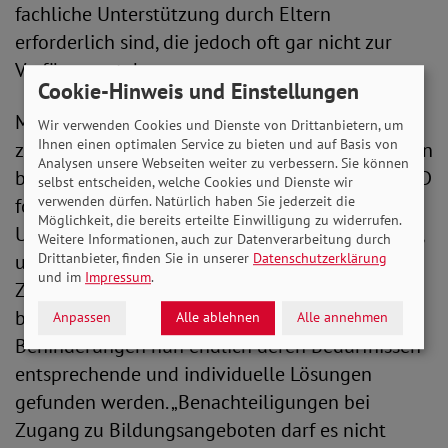
fachliche Unterstützung durch Eltern
erforderlich sind, die jedoch oft gar nicht zur
Verfügung stehen.
Cookie-Hinweis und Einstellungen
Manche Kinder mit Behinderungen benötigen
Wir verwenden Cookies und Dienste von Drittanbietern, um
Ihnen einen optimalen Service zu bieten und auf Basis von
zudem Schulassistenz, die jedoch in vielen Fällen
Analysen unsere Webseiten weiter zu verbessern. Sie können
beim Zuhause Lernen verwehrt wurde.“ Der SoVD
selbst entscheiden, welche Cookies und Dienste wir
verwenden dürfen. Natürlich haben Sie jederzeit die
fordert, dass dort, wo die Voraussetzungen für
Möglichkeit, die bereits erteilte Einwilligung zu widerrufen.
Unterricht von zu Hause aus nicht gegeben sind,
Weitere Informationen, auch zur Datenverarbeitung durch
Drittanbieter, finden Sie in unserer
Datenschutzerklärung
umgehend Alternativen geschaffen werden.
und im
Impressum
.
Zudem müssen für Kinder aus sozial
benachteiligten Familien und Kinder mit
Anpassen
Alle ablehnen
Alle annehmen
Behinderungen nun endlich deren Bedürfnissen
entsprechende und individuelle Lösungen
gefunden werden. „Benachteiligungen bei
Zugang zu Bildungsangeboten darf es nicht