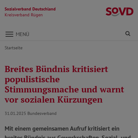
Sozialverband Deutschland
K
Kreisverband Rügen
Direkt zu den Inhalten springen
Fi
MENÜ
Startseite
Breites Bündnis kritisiert
populistische
Stimmungsmache und warnt
vor sozialen Kürzungen
31.01.2025
Bundesverband
Mit einem gemeinsamen Aufruf kritisiert ein
breites Bündnis aus Gewerkschaften, Sozial- und