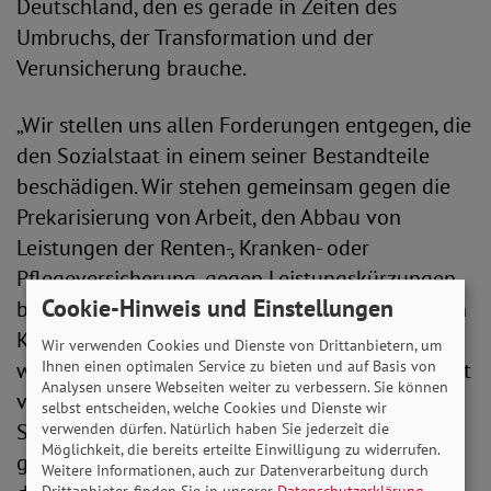
Deutschland, den es gerade in Zeiten des
Umbruchs, der Transformation und der
Verunsicherung brauche.
„Wir stellen uns allen Forderungen entgegen, die
den Sozialstaat in einem seiner Bestandteile
beschädigen. Wir stehen gemeinsam gegen die
Prekarisierung von Arbeit, den Abbau von
Leistungen der Renten-, Kranken- oder
Pflegeversicherung, gegen Leistungskürzungen
Cookie-Hinweis und Einstellungen
bei den Ärmsten unserer Gesellschaft und gegen
Kürzungen bei den sozialen Dienstleistungen“,
Wir verwenden Cookies und Dienste von Drittanbietern, um
Ihnen einen optimalen Service zu bieten und auf Basis von
wird in dem Aufruf betont. Solidarität dürfe nicht
Analysen unsere Webseiten weiter zu verbessern. Sie können
vor den Wohlhabenden Halt machen. „Starke
selbst entscheiden, welche Cookies und Dienste wir
Schultern müssen stärker in die Verantwortung
verwenden dürfen. Natürlich haben Sie jederzeit die
Möglichkeit, die bereits erteilte Einwilligung zu widerrufen.
genommen werden. Haushaltskonsolidierung
Weitere Informationen, auch zur Datenverarbeitung durch
Drittanbieter, finden Sie in unserer
Datenschutzerklärung