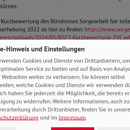
tützen.
 Kurzbewertung des Bündnisses Sorgearbeit fair teil
erhebung 2022 ist hier zu finden:
https://www.sorgea
ontent/uploads/2024/05/BSFT-Kurzbewertung-ZVE.pd
e-Hinweis und Einstellungen
rwenden Cookies und Dienste von Drittanbietern, um
optimalen Service zu bieten und auf Basis von Analy
 Webseiten weiter zu verbessern. Sie können selbst
eiden, welche Cookies und Dienste wir verwenden dü
haftliche Bündnis Sorgearbeit fair teilen setzt sich fü
ich haben Sie jederzeit die Möglichkeit, die bereits er
chte Verteilung unbezahlter Sorgearbeit im Lebensve
ligung zu widerrufen. Weitere Informationen, auch zu
ände haben sich zum Ziel gesetzt, Politik, Wirtschaft
erarbeitung durch Drittanbieter, finden Sie in unsere
 für den Gender Care Gap und seine Auswirkungen zu 
schutzerklärung
und im
Impressum
.
 Schließung der Sorgelücke einzusetzen.