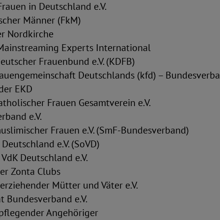
rauen in Deutschland e.V.
scher Männer (FkM)
r Nordkirche
ainstreaming Experts International
Deutscher Frauenbund e.V. (KDFB)
rauengemeinschaft Deutschlands (kfd) – Bundesverban
der EKD
atholischer Frauen Gesamtverein e.V.
band e.V.
muslimischer Frauen e.V. (SmF-Bundesverband)
 Deutschland e.V. (SoVD)
 VdK Deutschland e.V.
er Zonta Clubs
erziehender Mütter und Väter e.V.
ät Bundesverband e.V.
 pflegender Angehöriger