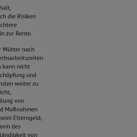
alt,
ch die Risiken
echtere
in zur Rente.
er Mütter nach
erbsarbeitszeiten
 kann nicht
rschöpfung und
sten weiter zu
icht,
ilung von
 und Maßnahmen
beim Elterngeld,
form des
tändigkeit von