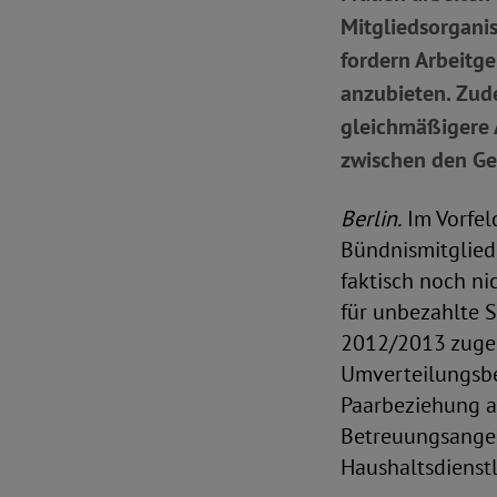
Mitgliedsorganis
fordern Arbeitge
anzubieten. Zude
gleichmäßigere 
zwischen den Ge
Berlin.
Im Vorfel
Bündnismitglied
faktisch noch ni
für unbezahlte 
2012/2013 zugen
Umverteilungsbe
Paarbeziehung a
Betreuungsangeb
Haushaltsdienstl