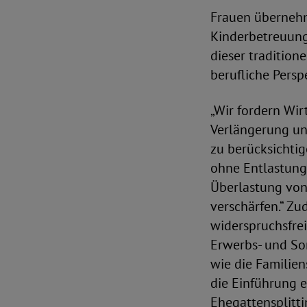
Frauen übernehme
Kinderbetreuung 
dieser tradition
berufliche Persp
„Wir fordern Wir
Verlängerung und
zu berücksichti
ohne Entlastung
Überlastung von
verschärfen.“ Zu
widerspruchsfre
Erwerbs- und So
wie die Familie
die Einführung e
Ehegattensplitt