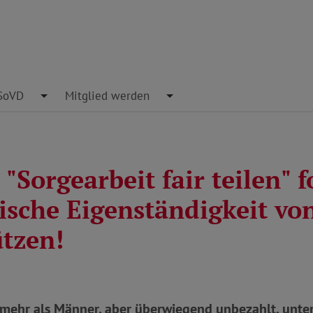
pdown
SoVD
Toggle Dropdown
Mitglied werden
Toggle Dropdown
"Sorgearbeit fair teilen" f
sche Eigenständigkeit vo
ützen!
 mehr als Männer, aber überwiegend unbezahlt, unter