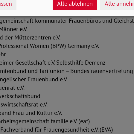
ssen
Alle ablehnen
Alle anne
hören an:
gemeinschaft kommunaler Frauenbüros und Gleichst
änner e.V.
 der Mütterzentren e.V.
Professional Women (BPW) Germany e.V.
ehr
imer Gesellschaft e.V. Selbsthilfe Demenz
mtenbund und Tarifunion – Bundesfrauenvertretung
ngelischer Frauenbund e.V.
enrat e.V.
werkschaftsbund
wirtschaftsrat e.V.
and Frau und Kultur e.V.
rbeitsgemeinschaft familie e.V. (eaf)
 Fachverband für Frauengesundheit e.V. (EVA)