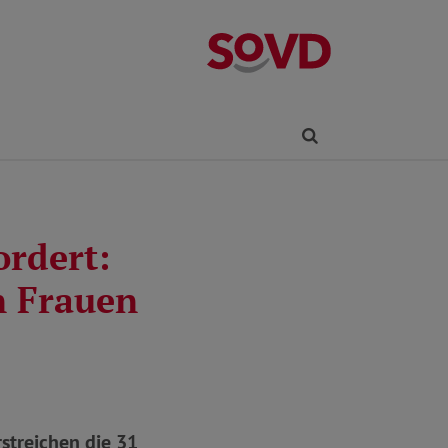
Kreisverband R
Finden
ordert:
n Frauen
streichen die 31