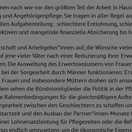
n nach wie vor den größten Teil der Arbeit in Haush
und Angehörigenpflege. Sie tragen in aller Regel au
ellen Aufgabenteilung: schlechtere Entlohnung, schl
ektiven und mangelnde finanzielle Absicherung bis h
tschaft und Arbeitgeber*innen auf, die Wünsche viel
 jene vieler Väter nach einer Reduzierung ihrer Erw
gen. Die Ausweitung des Erwerbsvolumens von Frauen
 bei der Sorgearbeit durch Männer funktionieren: E
 Frauen und insbesondere Müttern drohen sich anson
dem sehen die Bündnismitglieder die Politik in der Pfl
ie Rahmenbedingungen für die gleichmäßigere Aufte
rgearbeit zwischen den Geschlechtern zu schaffen
nstartzeit und den Ausbau der Partner*innen-Monate 
iner Lohnersatzleistung für Pflegezeiten oder die Re
ings endlich umzusetzen, um die ökonomische Eigens