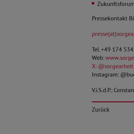
Zukunftsforum 
Pressekontakt Bü
presse(at)sorgear
Tel. +49 174 53
Web:
www.sorgea
X: @sorgearbeit
Instagram: @bue
V.i.S.d.P.: Const
Zurück