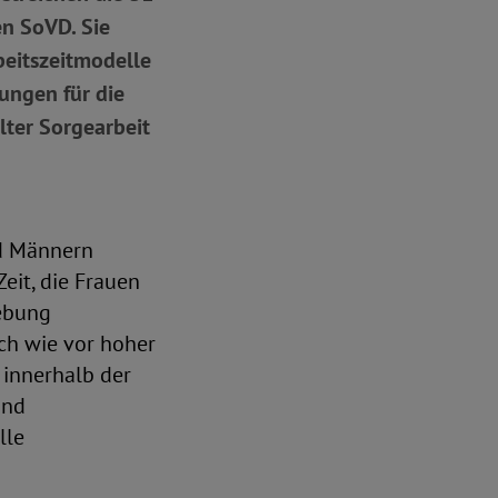
en SoVD. Sie
beitszeitmodelle
ungen für die
lter Sorgearbeit
nd Männern
Zeit, die Frauen
ebung
ch wie vor hoher
 innerhalb der
und
lle