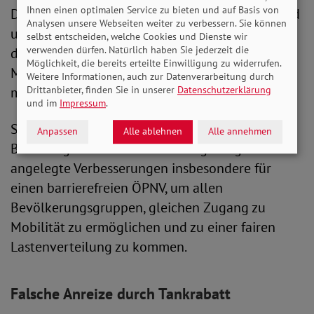
Ihnen einen optimalen Service zu bieten und auf Basis von
Doch beide Maßnahmen seien nicht ausreichend
Analysen unsere Webseiten weiter zu verbessern. Sie können
und teilweise sozial nicht ausgewogen, kritisiert
selbst entscheiden, welche Cookies und Dienste wir
verwenden dürfen. Natürlich haben Sie jederzeit die
das Bündnis „Sozialverträgliche
Möglichkeit, die bereits erteilte Einwilligung zu widerrufen.
Mobilitätswende“, an dem der SoVD gemeinsam
Weitere Informationen, auch zur Datenverarbeitung durch
Drittanbieter, finden Sie in unserer
Datenschutzerklärung
mit Sozial- und Umweltverbänden beteiligt ist.
und im
Impressum
.
Statt kurzfristiger Entlastung fordert das
Anpassen
Alle ablehnen
Alle annehmen
Bündnis grundsätzliche und langfristig
angelegte Verbesserungen insbesondere für
einen barrierefreien ÖPNV, um allen
Bevölkerungsgruppen, gleichen Zugang zu
Mobilität zu ermöglichen und zu einer fairen
Lastenverteilung zu kommen.
Falsche Anreize durch Tankrabatt