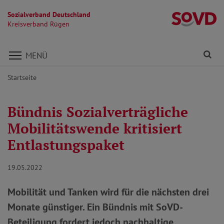
Sozialverband Deutschland
K
Kreisverband Rügen
Direkt zu den Inhalten springen
Fi
MENÜ
Startseite
Bündnis Sozialverträgliche
Mobilitätswende kritisiert
Entlastungspaket
19.05.2022
Mobilität und Tanken wird für die nächsten drei
Monate günstiger. Ein Bündnis mit SoVD-
Beteiligung fordert jedoch nachhaltige