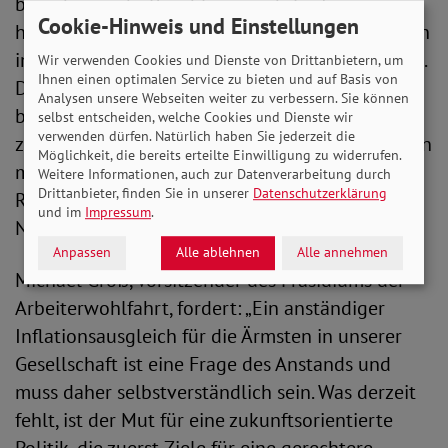
brauchen mehr Bezahlung nach Tarif, einen
Cookie-Hinweis und Einstellungen
höheren Mindestlohn und beim Bürgergeld auch
in Zukunft mindestens einen Inflationsausgleich.
Wir verwenden Cookies und Dienste von Drittanbietern, um
Ihnen einen optimalen Service zu bieten und auf Basis von
Denn das Preisniveau bleibt hoch und damit
Analysen unsere Webseiten weiter zu verbessern. Sie können
bleibt das Leben teuer. Auch wenn die Preise
selbst entscheiden, welche Cookies und Dienste wir
verwenden dürfen. Natürlich haben Sie jederzeit die
zuletzt weniger stark gestiegen sind, kommt man
Möglichkeit, die bereits erteilte Einwilligung zu widerrufen.
mit einem kleinen Einkommen kaum über die
Weitere Informationen, auch zur Datenverarbeitung durch
Drittanbieter, finden Sie in unserer
Datenschutzerklärung
Runden. Es ist ungerecht, Menschen das soziale
und im
Impressum
.
Netz Bürgergeld wegzureißen.“
Anpassen
Alle ablehnen
Alle annehmen
Michael Groß, Vorsitzender des Präsidiums der
Arbeiterwohlfahrt, fordert: „Ein anständiger
Inflationsausgleich für die Ärmsten in unserer
Gesellschaft ist eine Frage des Anstands und
muss daher selbstverständlich sein. Was derzeit
fehlt, ist der Mut für eine zukunftsorientierte