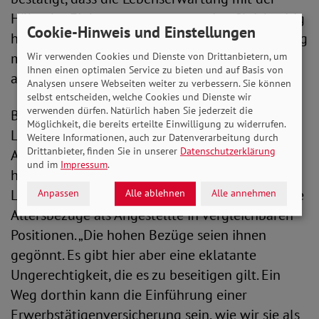
Höhe der Einkommensgruppe steigt. Gleichzeitig
Cookie-Hinweis und Einstellungen
hat die Studie gezeigt, dass die Lebenserwartung
mit der Höhe der beruflichen Belastung
Wir verwenden Cookies und Dienste von Drittanbietern, um
Ihnen einen optimalen Service zu bieten und auf Basis von
abnimmt.
Analysen unsere Webseiten weiter zu verbessern. Sie können
selbst entscheiden, welche Cookies und Dienste wir
verwenden dürfen. Natürlich haben Sie jederzeit die
Besonders erschreckend ist zudem, dass die
Möglichkeit, die bereits erteilte Einwilligung zu widerrufen.
Lebenserwartung von Beamt*innen gegenüber
Weitere Informationen, auch zur Datenverarbeitung durch
Drittanbieter, finden Sie in unserer
Datenschutzerklärung
Arbeiter*innen gut vier Jahre länger ist. Zudem
und im
Impressum
.
haben Beamt*innen nicht nur eine längere
Lebenserwartung, sondern auch deutlich höhere
Anpassen
Alle ablehnen
Alle annehmen
Altersbezüge als Angestellte in vergleichbaren
Positionen. „Die hohen Bezüge seien ihnen
gegönnt. Es gibt hier aber eine eklatante
Ungerechtigkeit, die es zu beseitigen gilt. Ein
Weg dorthin kann die Einführung einer
Erwerbstätigenversicherung sein, wie wir sie als