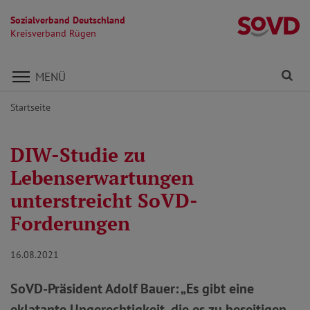
Sozialverband Deutschland
K
Kreisverband Rügen
Direkt zu den Inhalten springen
Fi
MENÜ
Startseite
DIW-Studie zu
Lebenserwartungen
unterstreicht SoVD-
Forderungen
16.08.2021
SoVD-Präsident Adolf Bauer: „Es gibt eine
eklatante Ungerechtigkeit, die es zu beseitigen