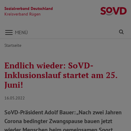
Sozialverband Deutschland
K
Kreisverband Rügen
Direkt zu den Inhalten springen
Fi
MENÜ
Startseite
Endlich wieder: SoVD-
Inklusionslauf startet am 25.
Juni!
16.05.2022
SoVD-Präsident Adolf Bauer: „Nach zwei Jahren
Corona bedingter Zwangspause bauen jetzt
wieder Menschen beim gemeinsamen Sport