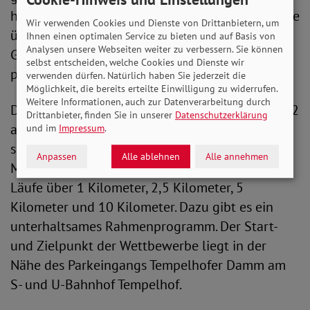
hinausgehen. Wir wollen zeigen, dass Hindernisse
Wir verwenden Cookies und Dienste von Drittanbietern, um
überwunden werden können. Es ist die perfekte
Ihnen einen optimalen Service zu bieten und auf Basis von
Analysen unsere Webseiten weiter zu verbessern. Sie können
Gelegenheit, Inklusion gemeinsam und ganz
selbst entscheiden, welche Cookies und Dienste wir
praktisch zu demonstrieren“.
verwenden dürfen. Natürlich haben Sie jederzeit die
Möglichkeit, die bereits erteilte Einwilligung zu widerrufen.
Weitere Informationen, auch zur Datenverarbeitung durch
Der SoVD-Inklusionslauf startet am 25. Juni 2022
Drittanbieter, finden Sie in unserer
Datenschutzerklärung
auf dem Tempelhofer Feld in Berlin und hat
und im
Impressum
.
sechs Wettbewerbe: Den Bambinilauf (300
Anpassen
Alle ablehnen
Alle annehmen
Meter), den Staffellauf (4x400 Meter) sowie
Läufe über 1 Kilometer, 2,5 Kilometer, 5
Kilometer und 10 Kilometer. Dazu gibt es ein
unterhaltsames Rahmenprogramm. Der Start-
und Zielpunkt der Wettbewerbe liegt in der
Nähe des Parkeingangs Tempelhofer Damm am
S- und U-Bahnhof Tempelhof.