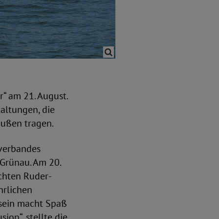
r“ am 21. August.
altungen, die
ußen tragen.
verbandes
-Grünau. Am 20.
chten Ruder-
hrlichen
 sein macht Spaß
ion“, stellte die