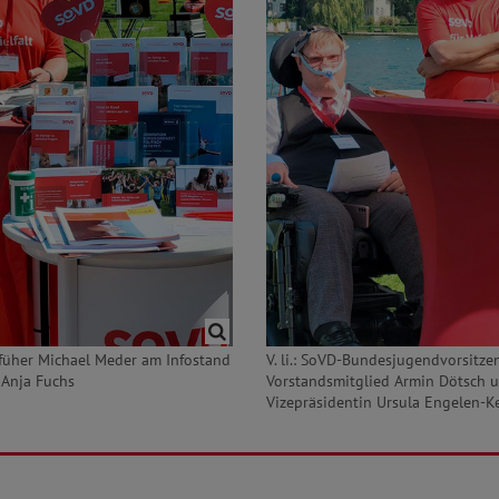
üher Michael Meder am Infostand
V. li.: SoVD-Bundesjugendvorsitze
 Anja Fuchs
Vorstandsmitglied Armin Dötsch 
Vizepräsidentin Ursula Engelen-Ke