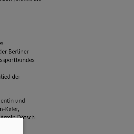
es
er Berliner
essportbundes
lied der
dentin und
n-Kefer,
 Armin Dötsch
.