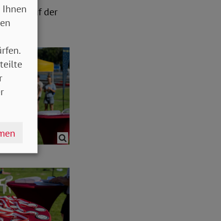
 Ihnen
 steht auf der
sen
rfen.
teilte
r
r
hmen
Gäste.