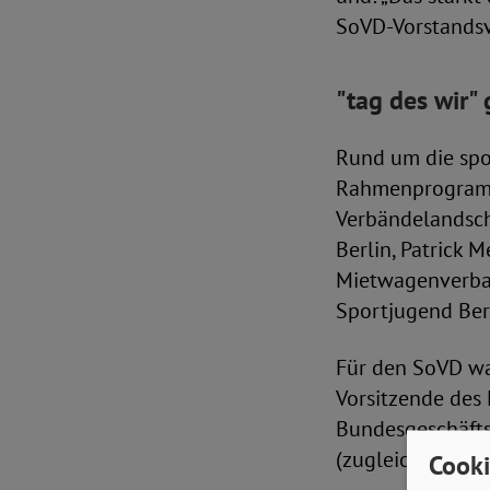
SoVD-Vorstandsv
"tag des wir" 
Rund um die spo
Rahmenprogramm 
Verbändelandsch
Berlin, Patrick 
Mietwagenverban
Sportjugend Ber
Für den SoVD wa
Vorsitzende des
Bundesgeschäfts
(zugleich Landes
Cooki