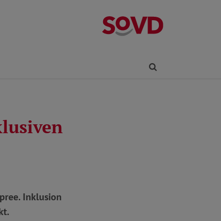
Kreisverband R
Finden
klusiven
pree. Inklusion
kt.