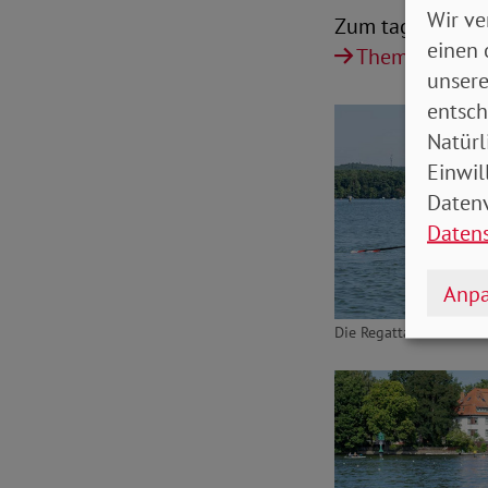
Wir ve
Zum tag des wir 
einen 
Themenseite 
unsere
entsch
Natürl
Einwil
Datenv
Daten
Anpa
Die Regattaboote auf d