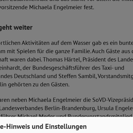
orsitzende Michaela Engelmeier fest.
geht weiter
rtlichen Aktivitäten auf dem Wasser gab es ein bunt
mit Spielen für die ganze Familie. Auch Gäste aus d
aft waren dabei. Thomas Härtel, Präsident des Land
Meinhardt, der Bundesgeschäftsführer des Taxi- und
des Deutschland und Steffen Sambil, Vorstandsmitg
lin gehörten zu den Gästen.
ren neben Michaela Engelmeier die SoVD-Vizepräsi
 Landesverbandes Berlin-Brandenburg, Ursula Engele
führer Michael Meder und Bundesvorstandsmitglied
schatzmeister in Berlin-Brandenburg) an der Strecke
e-Hinweis und Einstellungen