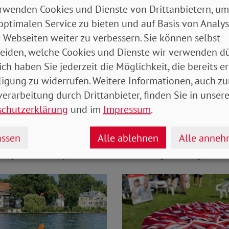
rwenden Cookies und Dienste von Drittanbietern, um
stehen noch weitere Aktionen an. Was wo geplant ist,
optimalen Service zu bieten und auf Basis von Analy
zum Aktionstag
.
 Webseiten weiter zu verbessern. Sie können selbst
eiden, welche Cookies und Dienste wir verwenden dü
ich haben Sie jederzeit die Möglichkeit, die bereits er
ligung zu widerrufen. Weitere Informationen, auch zu
erarbeitung durch Drittanbieter, finden Sie in unsere
schutzerklärung
und im
Impressum
.
ssen
Alle ablehnen
Alle anne
er Spree. Foto: Ronny Behnert.
Michaela Engelmeier begrüßt die 