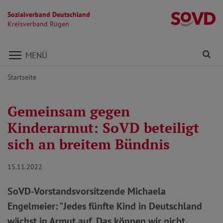
Sozialverband Deutschland
K
Kreisverband Rügen
Direkt zu den Inhalten springen
Fi
MENÜ
Startseite
Gemeinsam gegen
Kinderarmut: SoVD beteiligt
sich an breitem Bündnis
15.11.2022
SoVD-Vorstandsvorsitzende Michaela
Engelmeier: "Jedes fünfte Kind in Deutschland
wächst in Armut auf. Das können wir nicht