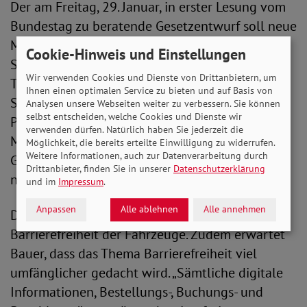
Der am Freitag, 29. Januar, in erster Lesung vom
Bundestag zu beratende Gesetzentwurf soll neue
Mobilitätsbedürfnisse der Menschen aufgreifen.
Cookie-Hinweis und Einstellungen
So werden unter anderem Regelungen zum
Wir verwenden Cookies und Dienste von Drittanbietern, um
Taxen- und Mietwagenverkehr neu gefasst. Aus
Ihnen einen optimalen Service zu bieten und auf Basis von
Sicht des SoVD kann und muss ein reformiertes
Analysen unsere Webseiten weiter zu verbessern. Sie können
selbst entscheiden, welche Cookies und Dienste wir
Personenbeförderungsrecht mehr barrierefreie
verwenden dürfen. Natürlich haben Sie jederzeit die
Mobilität ermöglichen. Aber dafür muss der
Möglichkeit, die bereits erteilte Einwilligung zu widerrufen.
Weitere Informationen, auch zur Datenverarbeitung durch
Gesetzentwurf an einigen Stellen noch
Drittanbieter, finden Sie in unserer
Datenschutzerklärung
nachgebessert werden.
und im
Impressum
.
Anpassen
Alle ablehnen
Alle annehmen
Der SoVD fordert konkrete Standards zur
Barrierefreiheit der Fahrzeuge. Zudem erwartet
Bauer, dass das Thema Barrierefreiheit viel
umfänglicher gedacht wird. „Sämtliche digitale
Informationen, Bestellungs-, Buchungs- und