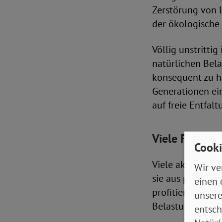
Zerstörung von 
der ökologische
Völlig unstritti
natürlichen Bela
konsequent zu h
Generationen ei
auf freie Entfal
Viele Förderi
Cooki
Viele aktuelle 
Wir ve
sie aus politis
einen 
profitieren häuf
unsere
Belastungen erf
entsch