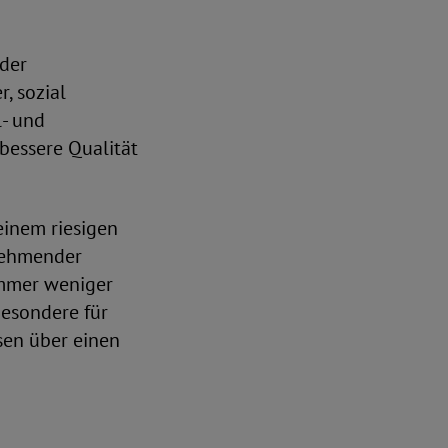
 der
, sozial
l- und
bessere Qualität
einem riesigen
nehmender
 immer weniger
besondere für
sen über einen