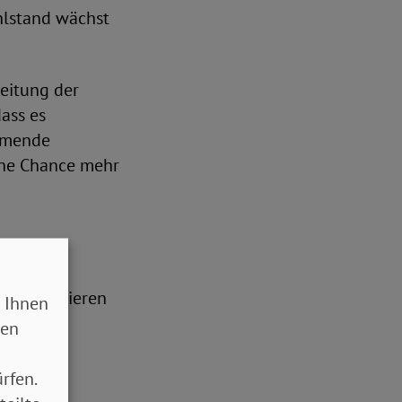
hlstand wächst
reitung der
ass es
ommende
ine Chance mehr
ls resultieren
 Ihnen
. Davon
sen
ätzliche
rfen.