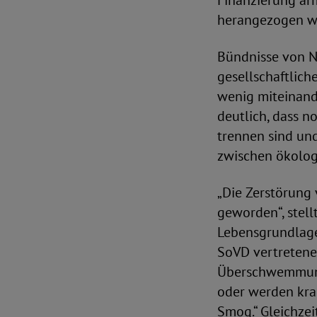
Finanzierung är
herangezogen w
Bündnisse von N
gesellschaftlich
wenig miteinande
deutlich, dass 
trennen sind un
zwischen ökologi
„Die Zerstörung
geworden“, stell
Lebensgrundlagen
SoVD vertretene
Überschwemmung
oder werden kra
Smog.“ Gleichzei