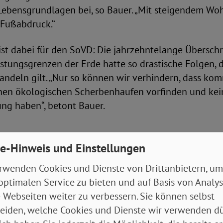
Lebensgrundlagen bei, so Bauer. „Mit steigendem Wo
 Fußabdruck.“
g ist dabei für den SoVD: Die jahrzehntelange Übersch
stungsgrenzen der Erde hatte so drastische Folgen, d
andeln gilt. „Nur so können wir verhindern, dass k
nen ökologischen Scherbenhaufen vorfinden und ke
tung haben“, betont Bauer.
nstrumente sind sozial ungerecht
e-Hinweis und Einstellungen
Umweltschutzmaßnahmen sind sozial ungerecht. Oftma
rwenden Cookies und Dienste von Drittanbietern, um
chen Kompromissen, die nicht zu Ende bedacht wurden
optimalen Service zu bieten und auf Basis von Analy
ig Bessergestellte, während sozial Benachteiligte zus
 Webseiten weiter zu verbessern. Sie können selbst
ahren.
eiden, welche Cookies und Dienste wir verwenden dü