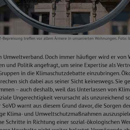
2-Bepreisung treffen vor allem Ärmere in unsanierten Wohnungen. Foto: 
in Umweltverband. Doch immer häufiger wird er von W
und Politik angefragt, um seine Expertise als Vertr
 Gruppen in die Klimaschutzdebatte einzubringen. Ök
rechen sich dabei aus seiner Sicht keineswegs. Sie 
mmen – auch deshalb, weil das Unterlassen von Klim
ziale Ungerechtigkeit verursacht als unzureichend so
SoVD warnt aus diesem Grund davor, die Sorgen d
ge Klima- und Umweltschutzmaßnahmen auszuspielen
me Schritte in Richtung einer sozial-ökologischen We