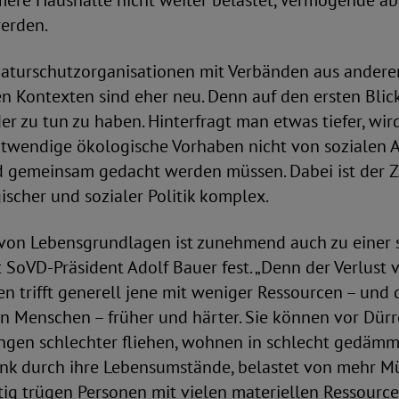
mere Haushalte nicht weiter belastet, Vermögende a
erden.
aturschutzorganisationen mit Verbänden aus andere
en Kontexten sind eher neu. Denn auf den ersten Blic
r zu tun zu haben. Hinterfragt man etwas tiefer, wir
notwendige ökologische Vorhaben nicht von sozialen 
d gemeinsam gedacht werden müssen. Dabei ist de
scher und sozialer Politik komplex.
 von Lebensgrundlagen ist zunehmend auch zu einer 
t SoVD-Präsident Adolf Bauer fest. „Denn der Verlust 
 trifft generell jene mit weniger Ressourcen – und
n Menschen – früher und härter. Sie können vor Dür
en schlechter fliehen, wohnen in schlecht gedäm
nk durch ihre Lebensumstände, belastet von mehr Mü
tig trügen Personen mit vielen materiellen Ressource