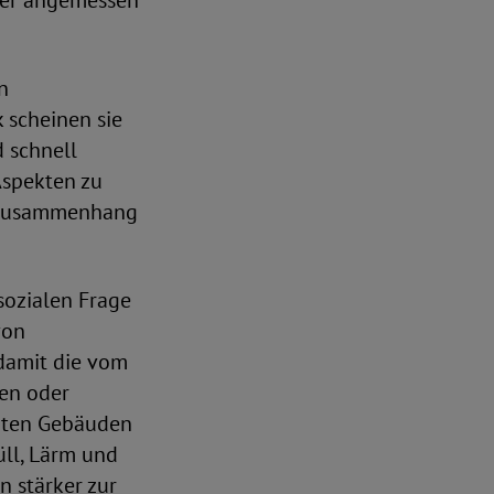
ber angemessen
n
k scheinen sie
d schnell
Aspekten zu
r Zusammenhang
sozialen Frage
von
 damit die vom
ren oder
mten Gebäuden
ll, Lärm und
n stärker zur