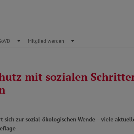
pdown
SoVD
Toggle Dropdown
Mitglied werden
Toggle Dropdown
hutz mit sozialen Schritte
en
rt sich zur sozial-ökologischen Wende – viele aktu
eflage