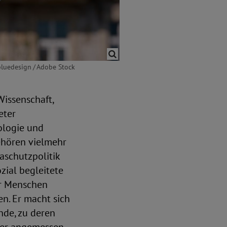
bluedesign / Adobe Stock
issenschaft,
eter
ologie und
gehören vielmehr
aschutzpolitik
zial begleitete
er Menschen
. Er macht sich
nde, zu deren