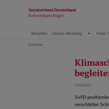
Sozialverband Deutschland
Kreisverband Rügen
Direkt zu den Inhalten springen
Aktuelles
Unsere Beratung
Toggle Dro
Unser 
Startseite
Klimasc
begleit
27.10.2021
SoVD positionie
verschärfen Schi