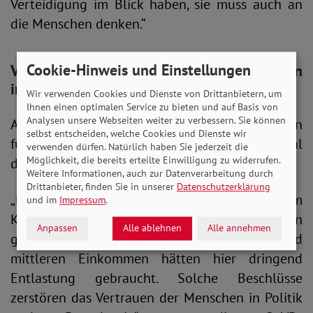
Verteidigung im Blick haben, sie muss auch an
die Menschen denken.“
Cookie-Hinweis und Einstellungen
Versprechen zu brechen,
zerstört Vertrauen
in Politik
Wir verwenden Cookies und Dienste von Drittanbietern, um
Ihnen einen optimalen Service zu bieten und auf Basis von
Analysen unsere Webseiten weiter zu verbessern. Sie können
Auch die Entscheidung, die Stromsteuer allein
selbst entscheiden, welche Cookies und Dienste wir
für die Industrie zu senken, sei ein fatales Signal
verwenden dürfen. Natürlich haben Sie jederzeit die
Möglichkeit, die bereits erteilte Einwilligung zu widerrufen.
der Bundesregierung an die Bürger*innen.
Weitere Informationen, auch zur Datenverarbeitung durch
Drittanbieter, finden Sie in unserer
Datenschutzerklärung
„Damit wird das Versprechen aus dem
und im
Impressum
.
Koalitionsvertrag bereits nach wenigen Wochen
Anpassen
Alle ablehnen
Alle annehmen
gebrochen. Gerade Menschen mit kleinen und
mittleren Einkommen hätten hier dringend
Entlastung gebraucht. Solche Beschlüsse
zerstören das Vertrauen der Menschen in Politik