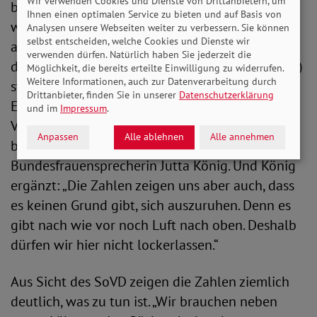
Wir verwenden Cookies und Dienste von Drittanbietern, um
bestätigt. „Die Zahlen machen deutlich, wie
Ihnen einen optimalen Service zu bieten und auf Basis von
wichtig gute Arbeitsmarktpolitik für eine
Analysen unsere Webseiten weiter zu verbessern. Sie können
selbst entscheiden, welche Cookies und Dienste wir
auskömmliche Rente ist und dass es insgesamt
verwenden dürfen. Natürlich haben Sie jederzeit die
die gesetzliche Rente (und die Rente der Frauen)
Möglichkeit, die bereits erteilte Einwilligung zu widerrufen.
Weitere Informationen, auch zur Datenverarbeitung durch
stärkt, wenn Frauen durchgängigere
Drittanbieter, finden Sie in unserer
Datenschutzerklärung
Erwerbsbiografien haben. Denn das Plus an
und im
Impressum
.
Versicherungsjahren bedeutet für die
Anpassen
Alle ablehnen
Alle annehmen
betroffenen Frauen auch mehr Geld“, sagt SoVD-
Bundesfrauensprecherin Jutta König. Und König
ergänzt: „Die Zahlen zeigen uns aber auch, dass
es keinen Grund gibt, sich auszuruhen. Denn es
gibt nach wie vor noch Luft nach oben. Deshalb
dürfen wir hier nicht lockerlassen.“
Aus Sicht des SoVD zeigen die Zahlen ziemlich
deutlich, was zu tun ist. „Wir brauchen neben