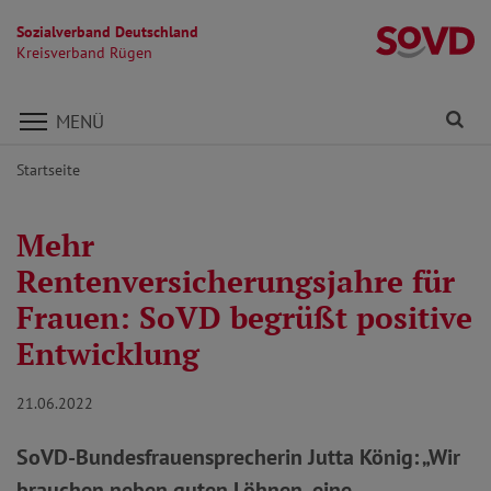
Sozialverband Deutschland
K
Kreisverband Rügen
Direkt zu den Inhalten springen
Fi
MENÜ
Startseite
Mehr
Rentenversicherungsjahre für
Frauen: SoVD begrüßt positive
Entwicklung
21.06.2022
SoVD-Bundesfrauensprecherin Jutta König: „Wir
brauchen neben guten Löhnen, eine