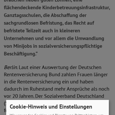
flächendeckende Kinderbetreuungsinfrastruktur,
Ganztagsschulen, die Abschaffung der
sachgrundlosen Befristung, das Recht auf
befristete Teilzeit auch in kleineren
Unternehmen und vor allem die Umwandlung
von Minijobs in sozialversicherungspflichtige
Beschäftigung.“
Berlin
. Laut einer Auswertung der Deutschen
Rentenversicherung Bund zahlen Frauen länger
in die Rentenversicherung ein und haben
dadurch im Ruhestand mehr Ansprüche als noch
vor 20 Jahren. Der Sozialverband Deutschland
(SoVD) begrüßt diese positive Entwicklung und
Cookie-Hinweis und Einstellungen
fühlt sich in seinem Kampf gegen Altersarmut