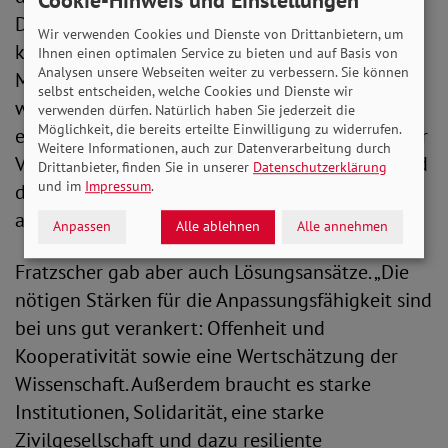
Deutschen haben keine privaten Ersparnisse,
Wir verwenden Cookies und Dienste von Drittanbietern, um
keine Vorsorge fürs Alter oder für die Familie.
Ihnen einen optimalen Service zu bieten und auf Basis von
Analysen unsere Webseiten weiter zu verbessern. Sie können
Mehr als die Hälfte aller privaten Vermögen
selbst entscheiden, welche Cookies und Dienste wir
wurden durch Erbschaften oder Schenkungen
verwenden dürfen. Natürlich haben Sie jederzeit die
Möglichkeit, die bereits erteilte Einwilligung zu widerrufen.
erhalten - Tendenz stark steigend. Dazu steigt der
Weitere Informationen, auch zur Datenverarbeitung durch
Vertrauensverlust in staatliche Institutionen und
Drittanbieter, finden Sie in unserer
Datenschutzerklärung
und im
Impressum
.
die Zustimmung zur Demokratie schwächt sich
ab.“
Anpassen
Alle ablehnen
Alle annehmen
Fratzscher gab aber auch Lösungsansätze. „Die
nötigen Stärken für die Anpassungsfähigkeit sind
bei uns gut verankert: Offenheit und
Kooperativität sowie eine Wertschätzung der
Wissenschaft. Außerdem braucht es starke
Institutionen, Solidarität, eine starke
Zivilgesellschaft und dazu resiliente