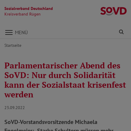
Sozialverband Deutschland
K
Kreisverband Rügen
Direkt zu den Inhalten springen
Fi
MENÜ
Startseite
Parlamentarischer Abend des
SoVD: Nur durch Solidarität
kann der Sozialstaat krisenfest
werden
23.09.2022
SoVD-Vorstandsvorsitzende Michaela
Engelmeier: „Starke Schultern müssen mehr