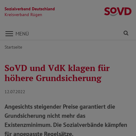
Sozialverband Deutschland
K
Kreisverband Rügen
Direkt zu den Inhalten springen
Fi
MENÜ
Startseite
SoVD und VdK klagen für
höhere Grundsicherung
12.07.2022
Angesichts steigender Preise garantiert die
Grundsicherung nicht mehr das
Existenzminimum. Die Sozialverbände kämpfen
für angepasste Regelsätze.