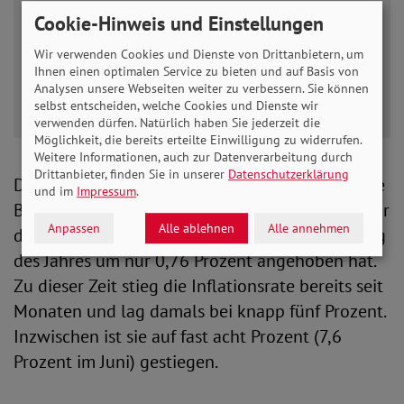
der Gesetzgeber dabei nicht auf die reguläre
Cookie-Hinweis und Einstellungen
Fortschreibung der Regelbedarfsstufen
Wir verwenden Cookies und Dienste von Drittanbietern, um
warten.“
Ihnen einen optimalen Service zu bieten und auf Basis von
(BVerfG 23.7.2014 – 1 BvL 10/12 ua, Rn. 144).
Analysen unsere Webseiten weiter zu verbessern. Sie können
selbst entscheiden, welche Cookies und Dienste wir
verwenden dürfen. Natürlich haben Sie jederzeit die
Möglichkeit, die bereits erteilte Einwilligung zu widerrufen.
Weitere Informationen, auch zur Datenverarbeitung durch
Drittanbieter, finden Sie in unserer
Datenschutzerklärung
Das aber, so die beiden Sozialverbände, habe die
und im
Impressum
.
Bundesregierung getan, als sie die Regelsätze für
Anpassen
Alle ablehnen
Alle annehmen
die Grundsicherung im Alter und Hartz IV Anfang
des Jahres um nur 0,76 Prozent angehoben hat.
Zu dieser Zeit stieg die Inflationsrate bereits seit
Monaten und lag damals bei knapp fünf Prozent.
Inzwischen ist sie auf fast acht Prozent (7,6
Prozent im Juni) gestiegen.