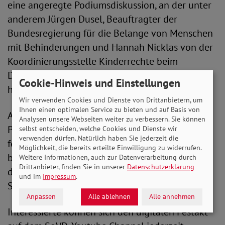
eine angeregte Podiumsdiskussion, an der unter
anderem Jürgen Dusel, Beauftragter der
Bundesregierung für die Belange von Menschen
mit Behinderungen und Hannah Nicklas von der
Koordinierungsstelle Kinderrechte beim
Deutschen Kinderhilfswerk teilgenommen
Cookie-Hinweis und Einstellungen
haben.
Wir verwenden Cookies und Dienste von Drittanbietern, um
Ihnen einen optimalen Service zu bieten und auf Basis von
Auch die Diskussion hat gezeigt, was SoVD-
Analysen unsere Webseiten weiter zu verbessern. Sie können
Präsident Adolf Bauer in seiner Festansprache
selbst entscheiden, welche Cookies und Dienste wir
verwenden dürfen. Natürlich haben Sie jederzeit die
festgestellt hat: „Bei Inklusion und Teilhabe
Möglichkeit, die bereits erteilte Einwilligung zu widerrufen.
bleibt weiterhin viel zu tun, nicht zuletzt durch
Weitere Informationen, auch zur Datenverarbeitung durch
Drittanbieter, finden Sie in unserer
Datenschutzerklärung
die Folgen der Corona-Krise. Gut, dass es beim
und im
Impressum
.
SoVD eine derart aktive Jugend gibt.
“
Anpassen
Alle ablehnen
Alle annehmen
Interessierte können sich den digitalen Festakt