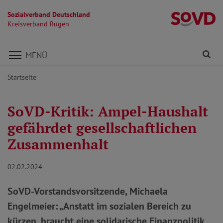
Sozialverband Deutschland
K
Kreisverband Rügen
Direkt zu den Inhalten springen
Fi
MENÜ
Startseite
SoVD-Kritik: Ampel-Haushalt
gefährdet gesellschaftlichen
Zusammenhalt
02.02.2024
SoVD-Vorstandsvorsitzende, Michaela
Engelmeier: „Anstatt im sozialen Bereich zu
kürzen, braucht eine solidarische Finanzpolitik,