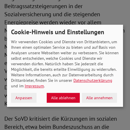
Beitragssatzsteigerungen in der
Sozialversicherung und die steigenden
Energiepreise werden wieder vor allem
Menschen mit kleinen und mittleren Einkommen
Cookie-Hinweis und Einstellungen
belasten. Dazu die SoVD-Vorstandsvorsitzende
Wir verwenden Cookies und Dienste von Drittanbietern, um
Michaela Engelmeier: „In der aktuell für viele
Ihnen einen optimalen Service zu bieten und auf Basis von
Analysen unsere Webseiten weiter zu verbessern. Sie können
Menschen so schwierigen Zeit muss der Staat
selbst entscheiden, welche Cookies und Dienste wir
entschieden handeln, der wachsenden
verwenden dürfen. Natürlich haben Sie jederzeit die
Möglichkeit, die bereits erteilte Einwilligung zu widerrufen.
Verunsicherung etwas entgegensetzen und
Weitere Informationen, auch zur Datenverarbeitung durch
wieder für mehr soziale Gerechtigkeit sorgen.
Drittanbieter, finden Sie in unserer
Datenschutzerklärung
und im
Impressum
.
Das radikale Festhalten an der Schuldenbremse
wird zu einer Gefahr für den demokratischen
Anpassen
Alle ablehnen
Alle annehmen
Konsens.“
Der SoVD kritisiert die Kürzungen im sozialen
Bereich, etwa beim Bundeszuschuss an die