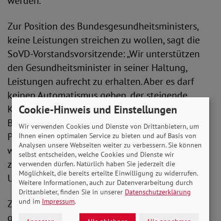
werden.
Zur Position des Bundesgesundheitsministers,
keine Leistungen streichen zu wollen, sagt die
SoVD-Vorstandsvorsitzende: „Wir unterstützen
den Gesundheitsminister in seiner Haltung,
Leistungen aufrecht zu erhalten. Aber es darf
keinen Automatismus geben, der steigende
Kosten ausschließlich durch
Cookie-Hinweis und Einstellungen
Beitragssatzsteigerungen in der Kranken- und
Wir verwenden Cookies und Dienste von Drittanbietern, um
Pflegeversicherung kompensiert, denn so
Ihnen einen optimalen Service zu bieten und auf Basis von
Analysen unsere Webseiten weiter zu verbessern. Sie können
werden kleine und mittlere Einkommen
selbst entscheiden, welche Cookies und Dienste wir
zusätzlich belastet. Das würde zu mehr sozialer
verwenden dürfen. Natürlich haben Sie jederzeit die
Möglichkeit, die bereits erteilte Einwilligung zu widerrufen.
Ungerechtigkeit führen.“
Weitere Informationen, auch zur Datenverarbeitung durch
Drittanbieter, finden Sie in unserer
Datenschutzerklärung
und im
Impressum
.
Zur Frage der Finanzierung hat der SoVD einen
ganz konkreten Vorschlag: eine Steuerreform.