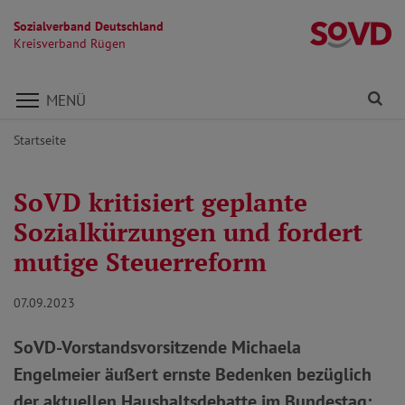
Sozialverband Deutschland
K
Kreisverband Rügen
Direkt zu den Inhalten springen
Fi
MENÜ
Startseite
SoVD kritisiert geplante
Sozialkürzungen und fordert
mutige Steuerreform
07.09.2023
SoVD-Vorstandsvorsitzende Michaela
Engelmeier äußert ernste Bedenken bezüglich
der aktuellen Haushaltsdebatte im Bundestag: