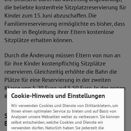
die beliebte kostenfreie Sitzplatzreservierung für
Kinder zum 15. Juni abzuschaffen. Die
Familienreservierung ermöglichte es bisher, dass
Kinder in Begleitung ihrer Eltern kostenlose
Sitzplätze erhalten können.
Durch die Änderung müssen Eltern von nun an
für ihre Kinder kostenpflichtig Sitzplätze
reservieren. Gleichzeitig erhöhte die Bahn die
Plätze für eine Reservierung in der zweiten
Klasse von 5,20 Euro auf 5,50 Euro. In der ersten
Cookie-Hinweis und Einstellungen
Klasse werden 6,90 statt bisher 6,50 Euro fällig.
Wir verwenden Cookies und Dienste von Drittanbietern, um
Ihnen einen optimalen Service zu bieten und auf Basis von
SoVD: Höhere Preise erschweren
Analysen unsere Webseiten weiter zu verbessern. Sie können
Entscheidung für die Bahn
selbst entscheiden, welche Cookies und Dienste wir
verwenden dürfen. Natürlich haben Sie jederzeit die