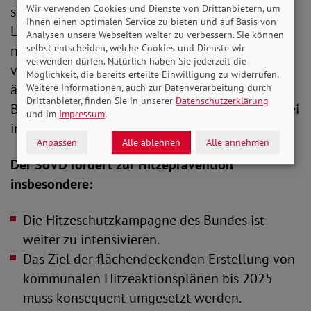
Wir verwenden Cookies und Dienste von Drittanbietern, um
sind dazu gezielte Maßnahmen auf Bundes- und
Ihnen einen optimalen Service zu bieten und auf Basis von
Landesebene sowie in den Kommunen
Analysen unsere Webseiten weiter zu verbessern. Sie können
notwendig“, betont Engelmeier. „Der Schutz von
selbst entscheiden, welche Cookies und Dienste wir
verwenden dürfen. Natürlich haben Sie jederzeit die
vulnerablen Gruppen wie (Klein-)Kinder und
Möglichkeit, die bereits erteilte Einwilligung zu widerrufen.
älteren Menschen oder Menschen mit
Weitere Informationen, auch zur Datenverarbeitung durch
Drittanbieter, finden Sie in unserer
Datenschutzerklärung
Behinderungen und mit Pflegebedarf muss dabei
und im
Impressum
.
im Vordergrund stehen.“
Anpassen
Alle ablehnen
Alle annehmen
Der SoVD fordert zur Hitzeprävention
insbesondere:
Die Hitzeschutzkampagne des Bundes ist
weiter zu intensivieren.
Das Ziel der flächendeckenden Erstellung von
kommunalen Hitzeaktionsplänen bis 2025
muss konsequent umgesetzt werden.