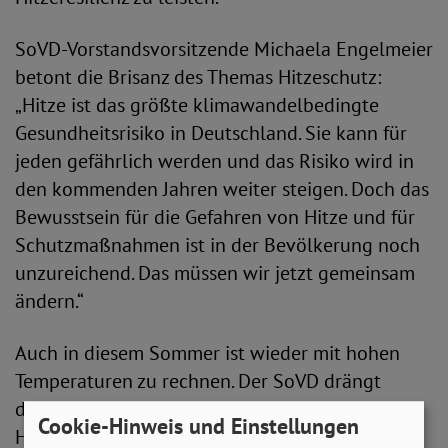
SoVD-Vorstandsvorsitzende Michaela Engelmeier
betont die Brisanz des Themas Hitzeschutz:
„Hitze ist das größte klimawandelbedingte
Gesundheitsrisiko in Deutschland. Sie kann für
jeden gefährlich werden und das Risiko wird in
den kommenden Jahren weiter steigen. Doch das
Bewusstsein für die Gefahren von Hitze und für
Schutzmaßnahmen ist in der Bevölkerung noch
unzureichend. Das müssen wir jetzt gemeinsam
ändern.“
Auch in diesem Sommer ist wieder mit hohen
Temperaturen zu rechnen. Der SoVD drängt
daher auf verstärkte Anstrengungen bei der
Cookie-Hinweis und Einstellungen
Hitzeprävention. „Aus Sicht unseres Verbandes