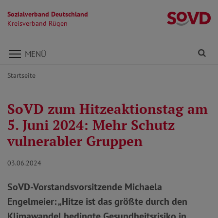
Sozialverband Deutschland
K
Kreisverband Rügen
Direkt zu den Inhalten springen
Fi
MENÜ
Startseite
SoVD zum Hitzeaktionstag am
5. Juni 2024: Mehr Schutz
vulnerabler Gruppen
03.06.2024
SoVD-Vorstandsvorsitzende Michaela
Engelmeier: „Hitze ist das größte durch den
Klimawandel bedingte Gesundheitsrisiko in