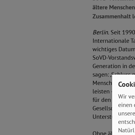
ältere Menschen
Zusammenhalt lei
Berlin.
Seit 1990
Internationale T
wichtiges Datum.
SoVD-Vorstandsvo
Generation in de
sagen: ‚Schluss 
Menschen auch n
Cooki
leisten – in den
Wir ve
für den SoVD dar
einen 
Gesellschaft ode
unsere
Unterstützung.“
entsch
Natürl
Ohne ältere Men