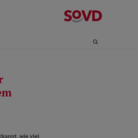
Kreisverband R
Finden
r
dem
kannt, wie viel