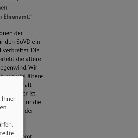
hen
m Ehrenamt.“
ionen der
ür den SoVD ein
verbreitet. Die
rlebt die ältere
Gegenwind. Wir
, wie viel ältere
Zusammenhalt
1. Oktober ist
 Ihnen
eine Last für die
sen
iche Form der
rfen.
teilte
 im Ehrenamt