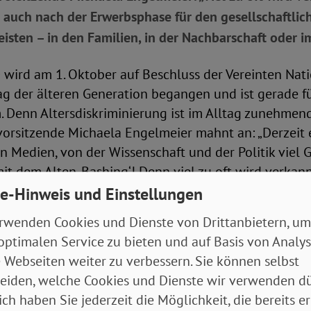
 auch nach der Erwerbsphase für den gesellschaftlic
sten – in den Familien, in der Nachbarschaft oder i
 wird am 1. Oktober auf Beschluss der Vereinten Nat
ag der älteren Generation begangen und ist gerade f
 Denn Altersdiskriminierung ist im Alltag zunehmend 
rsitzende Michaela Engelmeier mahnt an: „Derzeit e
n Medien, von der Wissenschaft und der Politik viel 
mit dem Alten-Bashing‘! Denn viel zu oft wird verkannt
ach der Erwerbsphase für den gesellschaftlichen 
e-Hinweis und Einstellungen
 Familien, in der Nachbarschaft oder im Ehrenamt. Der 
rwenden Cookies und Dienste von Drittanbietern, um
um ein guter Anlass, danke zu sagen. Alt zu sein ist k
optimalen Service zu bieten und auf Basis von Analy
r den Staat, sondern eine Chance und eine unerlässl
 Webseiten weiter zu verbessern. Sie können selbst
eiden, welche Cookies und Dienste wir verwenden dü
ich haben Sie jederzeit die Möglichkeit, die bereits er
schen würden fast sechs Millionen Menschen allein