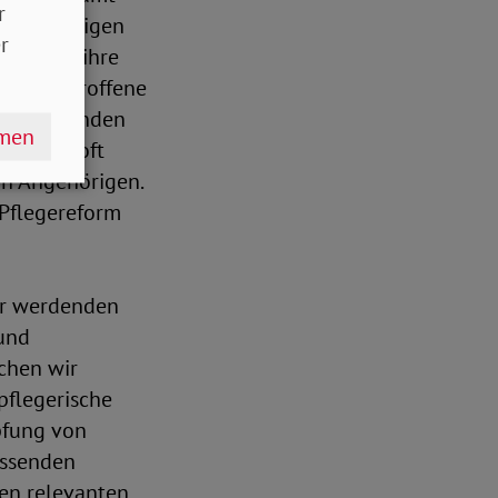
r
egebedürftigen
r
sie und ihre
Viele Betroffene
ausreichenden
hmen
ie Lage oft
en Angehörigen.
 Pflegereform
er werdenden
 und
chen wir
pflegerische
pfung von
assenden
len relevanten