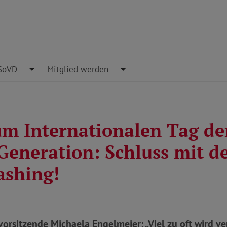
pdown
SoVD
Toggle Dropdown
Mitglied werden
Toggle Dropdown
m Internationalen Tag de
 Generation: Schluss mit 
ashing!
rsitzende Michaela Engelmeier: „Viel zu oft wird ver