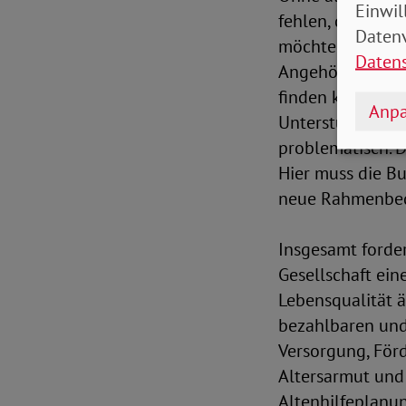
Einwil
fehlen, dazu noc
Datenv
möchten zuhause
Daten
Angehörigen alle
finden keinen P
Anpa
Unterstützungs- 
problematisch. D
Hier muss die B
neue Rahmenbedi
Insgesamt forde
Gesellschaft ein
Lebensqualität 
bezahlbaren und
Versorgung, För
Altersarmut und
Altenhilfeplanun