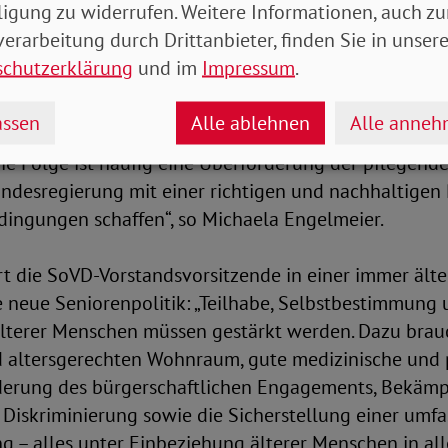
ligung zu widerrufen. Weitere Informationen, auch zu
h weitere in der häuslichen Pflege. „Die meisten Pfl
erarbeitung durch Drittanbieter, finden Sie in unsere
 betreut werden. Um dies zu ermöglichen, benötigen 
schutzerklärung
und im
Impressum
.
rdings Hilfe bei der pflegerischen Versorgung. Aber: 
flegedienst bzw. ihre pflegenden Angehörigen keine 
ssen
Alle ablehnen
Alle anne
bzw. Entlastungsangebote. Gerade auf dem Land ist d
ie Folge ist häufig eine Überforderung der pflegend
undesregierung mit einer richtigen und nachhaltigen
ngungen schaffen“, so Michaela Engelmeier.
rt die SoVD-Vorstandsvorsitzende in einer immer ält
e neue Seniorenpolitik: „Teilhabe, Selbstbestimmung
älterer Menschen müssen gestärkt werden. Dazu brau
 altersgerechten Wohnraum, gute medizinische und 
derung des bürgerschaftlichen Engagements, Bekäm
 Diskriminierung sowie die Sicherstellung einer umf
g – alles unter Einbeziehung älterer Menschen in al