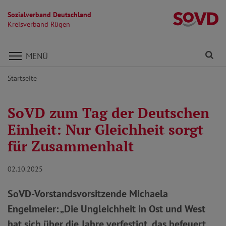
Sozialverband Deutschland
K
Kreisverband Rügen
Direkt zu den Inhalten springen
Fi
MENÜ
Startseite
SoVD zum Tag der Deutschen
Einheit: Nur Gleichheit sorgt
für Zusammenhalt
02.10.2025
SoVD-Vorstandsvorsitzende Michaela
Engelmeier: „Die Ungleichheit in Ost und West
hat sich über die Jahre verfestigt, das befeuert