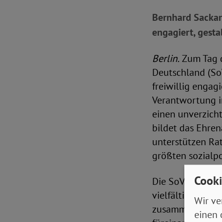
Bernhard Sackar
engagiert, gestal
Berlin.
Zum Tag d
Deutschland (SoV
freiwillig enga
Verantwortung in
einen unverzich
bildet das Ehre
unterstützen Rat
größten sozialp
Cooki
Die SoVD-Vorsta
vielfältigen En
Wir ve
zusammen. Es ma
einen 