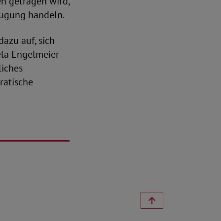
en getragen wird,
zeugung handeln.
azu auf, sich
ela Engelmeier
liches
ratische