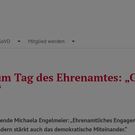
pdown
SoVD
Toggle Dropdown
Mitglied werden
Toggle Dropdown
m Tag des Ehrenamtes: „G
“
zende Michaela Engelmeier: „Ehrenamtliches Engagem
dern stärkt auch das demokratische Miteinander.“