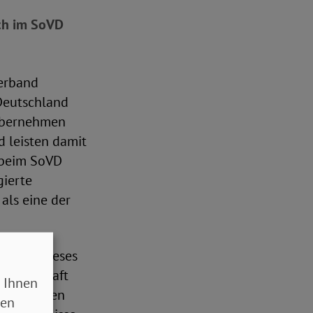
ich im SoVD
erband
 Deutschland
 übernehmen
d leisten damit
 beim SoVD
gierte
als eine der
eutung dieses
esellschaft
 Ihnen
nn Menschen
sen