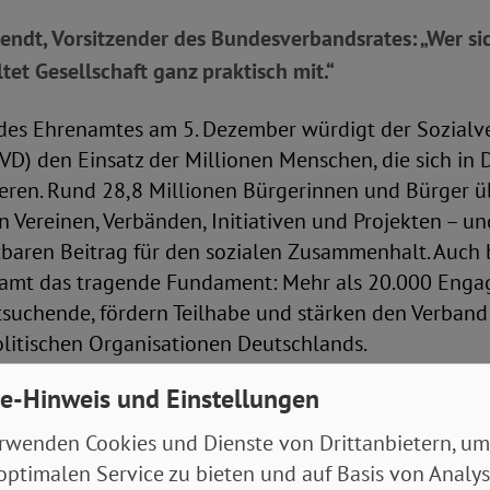
endt, Vorsitzender des Bundesverbandsrates: „Wer s
tet Gesellschaft ganz praktisch mit.“
es Ehrenamtes am 5. Dezember würdigt der Sozialv
D) den Einsatz der Millionen Menschen, die sich in
gieren. Rund 28,8 Millionen Bürgerinnen und Bürger
 Vereinen, Verbänden, Initiativen und Projekten – un
tbaren Beitrag für den sozialen Zusammenhalt. Auch
namt das tragende Fundament: Mehr als 20.000 Enga
suchende, fördern Teilhabe und stärken den Verband 
olitischen Organisationen Deutschlands.
e-Hinweis und Einstellungen
ndsvorsitzende Michaela Engelmeier betont die Bed
gagements: „Ehrenamtliches Engagement hält unsere G
rwenden Cookies und Dienste von Drittanbietern, um
cht sichtbar, wie stark Solidarität wirken kann, we
optimalen Service zu bieten und auf Basis von Analy