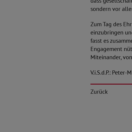
dass gesellschaf
sondern vor all
Zum Tag des Ehr
einzubringen und
fasst es zusamme
Engagement nütz
Miteinander, von
V.i.S.d.P.: Peter
Zurück