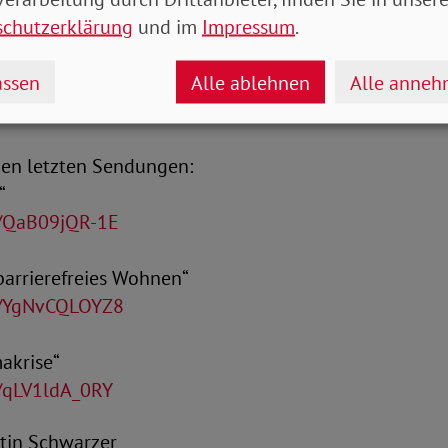
zende des SoVD.
schutzerklärung
und im
Impressum
.
ie live im Fernsehprogramm von Alex Berlin, über d
cebookseite und den SoVD-YouTube-Kanal unter
ssen
Alle ablehnen
Alle anne
e/_imtoNPgb9M
.
den letzten Sendungen:
“
e/QaB09jQR-1E
barrierefreies Wohnen“
be/YgNvCQLOYZ8
makrise“
e/qLV1ldA_0RY
antin Schwarzer