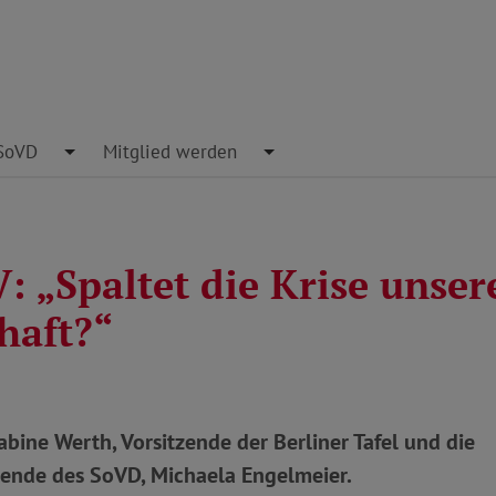
pdown
SoVD
Toggle Dropdown
Mitglied werden
Toggle Dropdown
 „Spaltet die Krise unser
haft?“
Sabine Werth, Vorsitzende der Berliner Tafel und die
zende des SoVD, Michaela Engelmeier.