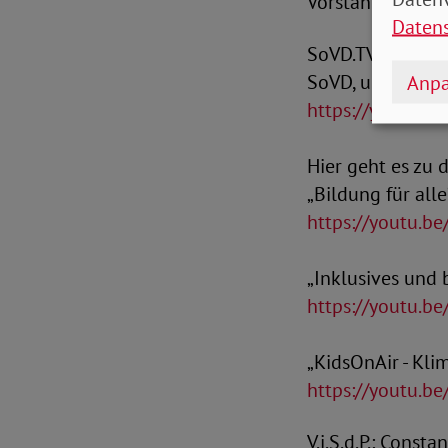
Vorstandsvorsit
Daten
SoVD.TV sehen S
SoVD, unsere Fa
Anpa
https://youtu.b
Hier geht es zu 
„Bildung für alle
https://youtu.b
„Inklusives und 
https://youtu.
„KidsOnAir - Kli
https://youtu.b
V.i.S.d.P.: Const