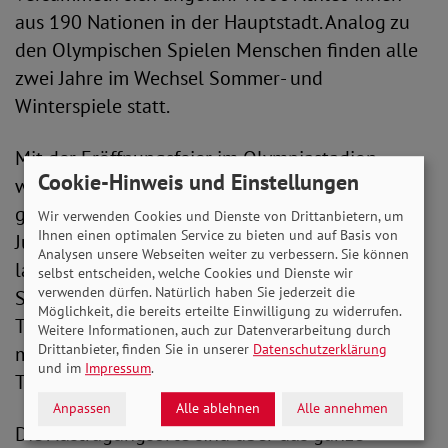
aus 190 Nationen in der Hauptstadt. Analog zu
den Olympischen Spielen Menschen finden alle
zwei Jahre im Wechsel Sommer- und
Winterspiele statt.
Mit der Eröffnungsfeier im Olympiastadion
Cookie-Hinweis und Einstellungen
werden die Wettbewerbe für Menschen mit
geistiger und mehrfacher Behinderung am 17.
Wir verwenden Cookies und Dienste von Drittanbietern, um
Ihnen einen optimalen Service zu bieten und auf Basis von
Juni offiziell beginnen und bis zum 25. Juni
Analysen unsere Webseiten weiter zu verbessern. Sie können
laufen. Aus Deutschland werden knapp 500
selbst entscheiden, welche Cookies und Dienste wir
verwenden dürfen. Natürlich haben Sie jederzeit die
Sportler*innen an ihnen teilnehmen. Die
Möglichkeit, die bereits erteilte Einwilligung zu widerrufen.
Teilnehmenden treten in 28 Sportarten
Weitere Informationen, auch zur Datenverarbeitung durch
Drittanbieter, finden Sie in unserer
Datenschutzerklärung
miteinander an, unter anderem Volleyball, Kanu,
und im
Impressum
.
Tischtennis oder Segeln.
Anpassen
Alle ablehnen
Alle annehmen
Die Austragungsorte sind über das ganze