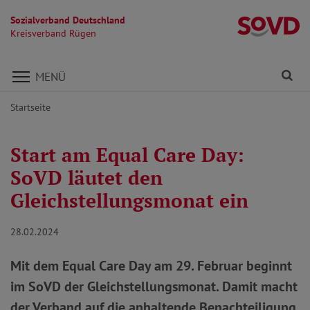
Sozialverband Deutschland
K
Kreisverband Rügen
Direkt zu den Inhalten springen
Fi
MENÜ
Startseite
Start am Equal Care Day:
SoVD läutet den
Gleichstellungsmonat ein
28.02.2024
Mit dem Equal Care Day am 29. Februar beginnt
im SoVD der Gleichstellungsmonat. Damit macht
der Verband auf die anhaltende Benachteiligung