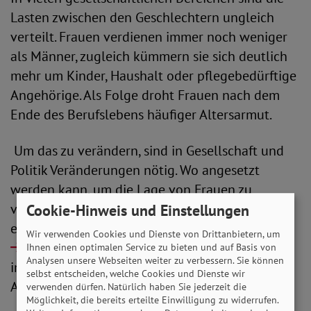
Lasten zwischen den Geschlechtern ungleich
verteilt. Frauen verdienen immer noch weniger
als Männer, zugleich kümmern sie sich deutlich
mehr um Kinder, Haushalt oder pflegebedürftige
Angehörige. Als Folge droht Frauen nach dem
Ende des Berufslebens häufiger Altersarmut.
Um das zu verändern, sind in Gesellschaft und
Politik Veränderungen nötig. Wo angesetzt
werden kann, um die Lage von Frauen zu
verbessern und mehr Gleichberechtigung zu
Cookie-Hinweis und Einstellungen
erreichen, hat der SoVD auf seiner
Wir verwenden Cookies und Dienste von Drittanbietern, um
Themenseite zum Gleichstellungsmonat
mit
Ihnen einen optimalen Service zu bieten und auf Basis von
Analysen unsere Webseiten weiter zu verbessern. Sie können
informativen Dossiers zu den kommenden
selbst entscheiden, welche Cookies und Dienste wir
Aktionstagen gesammelt.
verwenden dürfen. Natürlich haben Sie jederzeit die
Möglichkeit, die bereits erteilte Einwilligung zu widerrufen.