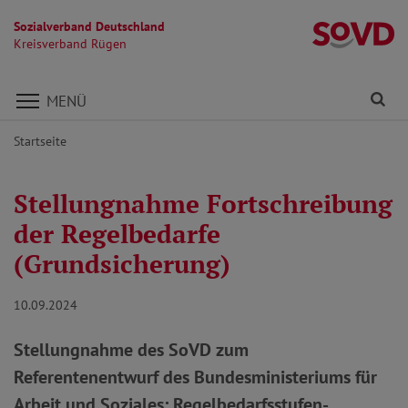
Sozialverband Deutschland
K
Kreisverband Rügen
Direkt zu den Inhalten springen
Fi
MENÜ
Startseite
Stellungnahme Fortschreibung
der Regelbedarfe
(Grundsicherung)
10.09.2024
Stellungnahme des SoVD zum
Referentenentwurf des Bundesministeriums für
Arbeit und Soziales: Regelbedarfsstufen-