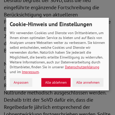
Deshalb begrüßt der SoVD, dass die neu
eingeführte ergänzende Fortschreibung die
Berücksichtigung von aktuelleren
Preisentwicklungen ermöglicht. Außerdem ist die
Cookie-Hinweis und Einstellungen
Besitzschutzregelung der Regelbedarfe nach §
Wir verwenden Cookies und Dienste von Drittanbietern, um
28a Abs. 5 SGB XII zweckmäßig, da Senkungen
Ihnen einen optimalen Service zu bieten und auf Basis von
der Regelbedarfe zu einer außerordentlichen
Analysen unsere Webseiten weiter zu verbessern. Sie können
selbst entscheiden, welche Cookies und Dienste wir
Belastung für ärmere Haushalte führen.
verwenden dürfen. Natürlich haben Sie jederzeit die
Möglichkeit, die bereits erteilte Einwilligung zu widerrufen.
Weitere Informationen, auch zur Datenverarbeitung durch
Nach Ansicht des SoVD sollte jedoch ein
Drittanbieter, finden Sie in unserer
Datenschutzerklärung
Unterschreiten der Ergebnisse aus der
und im
Impressum
.
Fortschreibung im Vergleich zu den geltenden
Anpassen
Alle ablehnen
Alle annehmen
Regelbedarfen und der damit verbundenen
Nullrunde methodisch ausgeschlossen werden.
Deshalb tritt der SoVD dafür ein, dass die
Regelbedarfe jährlich entsprechend der
Lohnentwicklung fortgeschrieben werden. Sollte