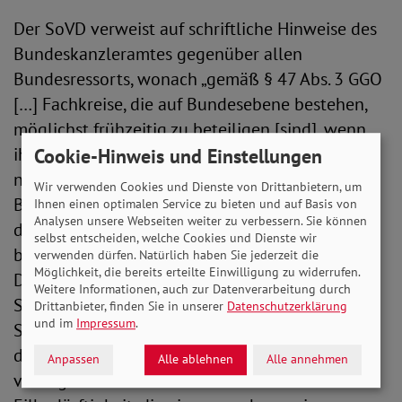
Der SoVD verweist auf schriftliche Hinweise des
Bundeskanzleramtes gegenüber allen
Bundesressorts, wonach „gemäß § 47 Abs. 3 GGO
[…] Fachkreise, die auf Bundesebene bestehen,
möglichst frühzeitig zu beteiligen [sind], wenn
ihre Belange berührt sind. […] Die in der GGO
Cookie-Hinweis und Einstellungen
normierte Regelfrist von 4 Wochen für andere
Wir verwenden Cookies und Dienste von Drittanbietern, um
Beteiligungen (§ 50 GGO) kann als Orientierung
Ihnen einen optimalen Service zu bieten und auf Basis von
Analysen unsere Webseiten weiter zu verbessern. Sie können
dienen. Sehr kurze Fristen sollten die Ausnahme
selbst entscheiden, welche Cookies und Dienste wir
bilden und entsprechend begründet werden.“
verwenden dürfen. Natürlich haben Sie jederzeit die
Möglichkeit, die bereits erteilte Einwilligung zu widerrufen.
Diese im Rahmen eines unter Beteiligung des
Weitere Informationen, auch zur Datenverarbeitung durch
SoVD durchgeführten BGG-
Drittanbieter, finden Sie in unserer
Datenschutzerklärung
und im
Impressum
.
Schlichtungsverfahrens ergangenen Hinweise
des Bundeskanzleramtes setzt das BMAS
Anpassen
Alle ablehnen
Alle annehmen
vorliegend nicht um. Eine besondere