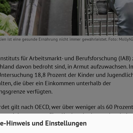
ien ist eine gesunde Ernährung nicht immer gewährleistet. Foto: MollyN
nstituts für Arbeitsmarkt- und Berufsforschung (IAB) z
chland davon bedroht sind, in Armut aufzuwachsen. I
 Untersuchung 18,8 Prozent der Kinder und Jugendlic
alten, die über ein Einkommen unterhalb der
gsgrenze verfügten.
rdet gilt nach OECD, wer über weniger als 60 Prozen
nettoeinkommen verfügt. Konkret bedeutet dass beisp
e-Hinweis und Einstellungen
onen-Haushalt mit zwei Erwachsenen und zwei Kinde
ommen unterhalb von 2.421 Euro.