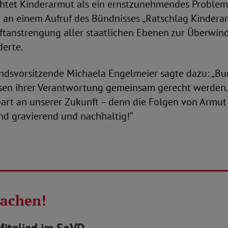
htet Kinderarmut als ein ernstzunehmendes Problem.
ch an einem Aufruf des Bündnisses „Ratschlag Kinderar
tanstrengung aller staatlichen Ebenen zur Überwin
derte.
ndsvorsitzende Michaela Engelmeier sagte dazu: „Bu
n ihrer Verantwortung gemeinsam gerecht werden. 
part an unserer Zukunft – denn die Folgen von Armut
nd gravierend und nachhaltig!“
machen!
Mitglied im SoVD