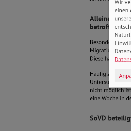
Wir ve
einen 
Alleinerziehe
unsere
betroffen
entsch
Natürl
Besonders betro
Einwil
Migrationshinte
Datenv
Diese haben eine
Daten
Häufig zeige sic
Anpa
Untersuchung. Da
nicht möglich is
eine Woche in de
SoVD beteilig