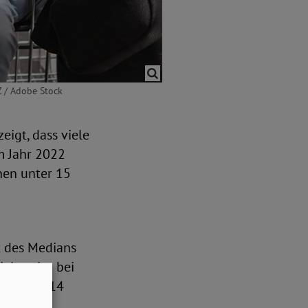
Z / Adobe Stock
eigt, dass viele
m Jahr 2022
hen unter 15
t des Medians
ielsweise bei
rn unter 14