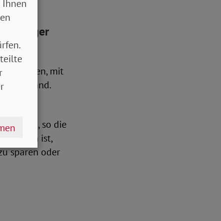
 Ihnen
sen
d häufiger
rfen.
teilte
Haushalten, mit
r
deutschland.
r
standard, so die
hmen
 möglich ist,
 zu sparen oder