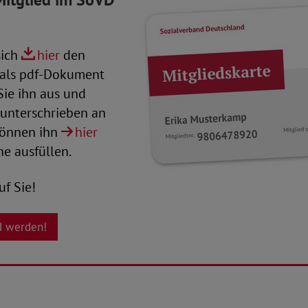
sich
hier
den
 als pdf-Dokument
 Sie ihn aus und
 unterschrieben an
 können ihn
hier
ne ausfüllen.
uf Sie!
ed werden!