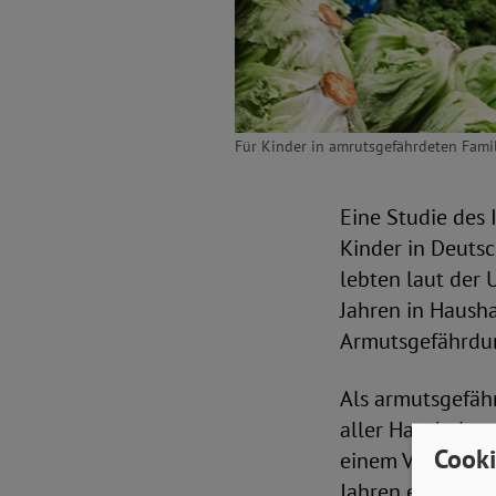
Für Kinder in amrutsgefährdeten Famil
Eine Studie des I
Kinder in Deuts
lebten laut der
Jahren in Haush
Armutsgefährdun
Als armutsgefäh
aller Haushalts
Cooki
einem Vier-Pers
Jahren ein Eink