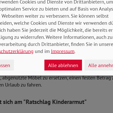
rwenden Cookies und Dienste von Drittanbietern, um
optimalen Service zu bieten und auf Basis von Analy
nde und Menschen mit Migrationshintergrun
 Webseiten weiter zu verbessern. Sie können selbst
eiden, welche Cookies und Dienste wir verwenden dü
ich haben Sie jederzeit die Möglichkeit, die bereits er
ffene Personengruppen Kinder in Alleinerziehenden-
ligung zu widerrufen. Weitere Informationen, auch zu
rgrund, mit drei oder mehr Geschwistern und aus Ost
erarbeitung durch Drittanbieter, finden Sie in unsere
 signifikant höheres Armutsrisiko als andere Kinder.
schutzerklärung
und im
Impressum
.
h das in einer Einschränkung beim materiellen Lebens
ssen
Alle ablehnen
Alle anne
zu zählen unter anderem, dass es den Familien nicht
t, abgenutzte Möbel zu ersetzen, einen festen Betrag
n Urlaub zu fahren.
t sich am "Ratschlag Kinderarmut"