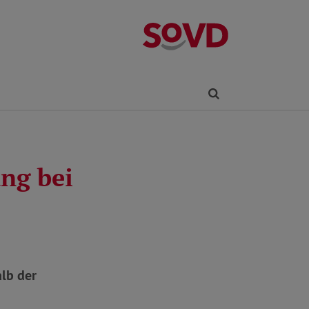
Kreisverband R
Finden
ng bei
alb der