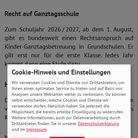
Recht auf Ganztagsschule
Zum Schuljahr 2026 / 2027, ab dem 1. August,
gibt es bundesweit einen Rechtsanspruch auf
Kinder-Ganztagsbetreuung in Grundschulen. Er
gilt erst nur für die erste Klasse. Jedes Jahr
kommt dann eine Stufe dazu.
Cookie-Hinweis und Einstellungen
Wir verwenden Cookies und Dienste von Drittanbietern, um
Höheres Kindergeld
Ihnen einen optimalen Service zu bieten und auf Basis von
Analysen unsere Webseiten weiter zu verbessern. Sie können
Das Kindergeld steigt ab Jahresbeginn 2026 um
selbst entscheiden, welche Cookies und Dienste wir
verwenden dürfen. Natürlich haben Sie jederzeit die
vier Euro pro Monat: auf 259 Euro für jedes
Möglichkeit, die bereits erteilte Einwilligung zu widerrufen.
Kind.
Weitere Informationen, auch zur Datenverarbeitung durch
Drittanbieter, finden Sie in unserer
Datenschutzerklärung
und im
Impressum
.