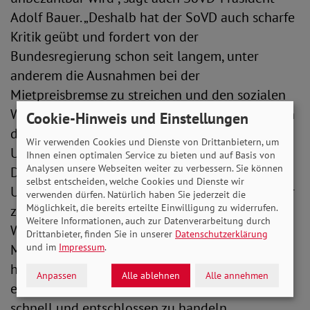
Adolf Bauer. „Deshalb hat der SoVD auch scharfe
Kritik geübt und fordert von der
Bundesregierung schon seit langem, unter
anderem die Ausnahmen bei der
Mietpreisbremse zu streichen und den sozialen
Wohnungsbau deutlich zu stärken.“ Das hat auch
Cookie-Hinweis und Einstellungen
das damalige Gutachten des SoVD bestätigt.
Wir verwenden Cookies und Dienste von Drittanbietern, um
Unter dem Titel „Wohnverhältnisse in
Ihnen einen optimalen Service zu bieten und auf Basis von
Analysen unsere Webseiten weiter zu verbessern. Sie können
Deutschland - Mietbelastung, soziale
selbst entscheiden, welche Cookies und Dienste wir
Ungleichheit und Armut“ wurden schon vor über
verwenden dürfen. Natürlich haben Sie jederzeit die
Möglichkeit, die bereits erteilte Einwilligung zu widerrufen.
zwei Jahren die dramatische Lage am
Weitere Informationen, auch zur Datenverarbeitung durch
Wohnungsmarkt und die Folgen der
Drittanbieter, finden Sie in unserer
Datenschutzerklärung
Mietentwicklung belegt. Aus den Ergebnissen
und im
Impressum
.
hat der SoVD das Impulspapier „Gutes Wohnen“
Anpassen
Alle ablehnen
Alle annehmen
erstellt, in dem die Politik aufgefordert wird,
schnell und entschlossen zu handeln.