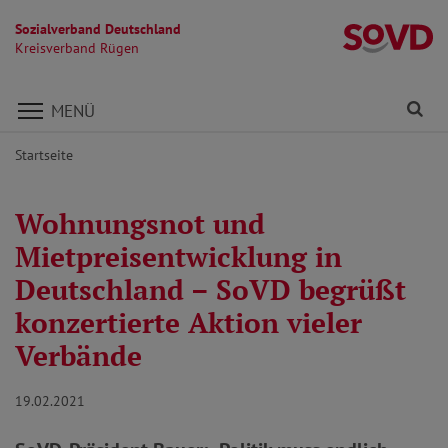
Sozialverband Deutschland
K
Kreisverband Rügen
Direkt zu den Inhalten springen
Fi
MENÜ
Startseite
Wohnungsnot und
Mietpreisentwicklung in
Deutschland – SoVD begrüßt
konzertierte Aktion vieler
Verbände
19.02.2021