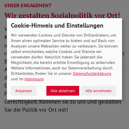
UNSER ENGAGEMENT
Wir gestalten Sozialpolitik vor Ort!
Cookie-Hinweis und Einstellungen
Vertreterinnen und Vertreter der SoVD-
Wir verwenden Cookies und Dienste von Drittanbietern, um
Kreisverbände und -Ortsverbände bringen sich
Ihnen einen optimalen Service zu bieten und auf Basis von
unmittelbar in die Politik auf lokaler und
Analysen unsere Webseiten weiter zu verbessern. Sie können
selbst entscheiden, welche Cookies und Dienste wir
regionaler Ebene ein. Sie sind überparteilich zum
verwenden dürfen. Natürlich haben Sie jederzeit die
Beispiel in Beiräten, Ausschüssen und
Möglichkeit, die bereits erteilte Einwilligung zu widerrufen.
Weitere Informationen, auch zur Datenverarbeitung durch
Arbeitskreisen vertreten und setzen sich dort für
Drittanbieter, finden Sie in unserer
Datenschutzerklärung
die Rechte von Menschen mit Behinderung,
und im
Impressum
.
Erwerbslosen, Rentnerinnen und Rentnern und
Anpassen
Alle ablehnen
Alle annehmen
Pflegebedürftigen ein -- für mehr soziale
Gerechtigkeit. Kommen sie zu uns und gestalten
Sie die Politik vor Ort mit!