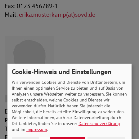
Fax: 0123 456789-1
Mail:
erika.musterkamp(at)sovd.de
Cookie-Hinweis und Einstellungen
Wir verwenden Cookies und Dienste von Drittanbietern, um
Ihnen einen optimalen Service zu bieten und auf Basis von
Analysen unsere Webseiten weiter zu verbessern. Sie können
selbst entscheiden, welche Cookies und Dienste wir
verwenden dürfen. Natürlich haben Sie jederzeit die
Erika Musterkamp
Möglichkeit, die bereits erteilte Einwilligung zu widerrufen.
Weitere Informationen, auch zur Datenverarbeitung durch
Position
Drittanbieter, finden Sie in unserer
Datenschutzerklärung
Tel: 0123 456789-0
und im
Impressum
.
Fax: 0123 456789-1