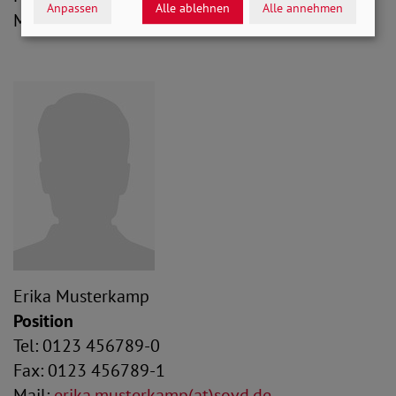
Anpassen
Alle ablehnen
Alle annehmen
Mail:
erika.musterkamp(at)sovd.de
Erika Musterkamp
Position
Tel: 0123 456789-0
Fax: 0123 456789-1
Mail:
erika.musterkamp(at)sovd.de