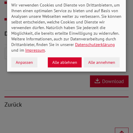
30.11.2023
Das sozialpolitische Programm
Wir verwenden Cookies und Dienste von Drittanbietern, um
festgelegt
Ihnen einen optimalen Service zu bieten und auf Basis von
Analysen unsere Webseiten weiter zu verbessern. Sie können
30.11.2023
Zu wenig Hilfe für arme Kinder
selbst entscheiden, welche Cookies und Dienste wir
verwenden dürfen. Natürlich haben Sie jederzeit die
Downloads zum Artikel
Möglichkeit, die bereits erteilte Einwilligung zu widerrufen.
Weitere Informationen, auch zur Datenverarbeitung durch
Drittanbieter, finden Sie in unserer
Datenschutzerklärung
und im
Impressum
.
SoVD-Zeitung Dezember 2023
(Ausgabe Mitteldeutschland /
Anpassen
Alle ablehnen
Alle annehmen
Mecklenburg-Vorpommern)
- 7 MB
Download
Zurück