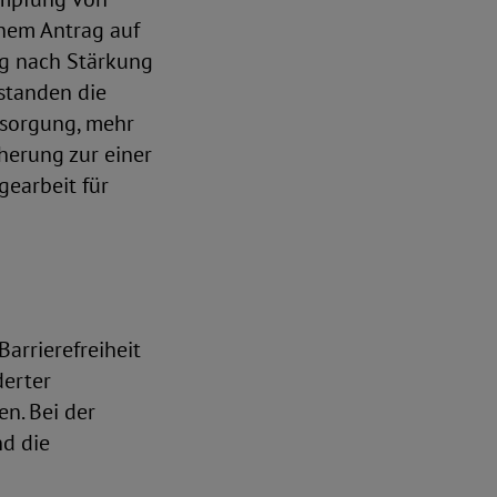
inem Antrag auf
ng nach Stärkung
standen die
rsorgung, mehr
herung zur einer
earbeit für
arrierefreiheit
derter
n. Bei der
nd die