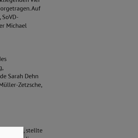
orgetragen. Auf
, SoVD-
er Michael
des
g,
nde Sarah Dehn
Müller-Zetzsche,
chusses, stellte