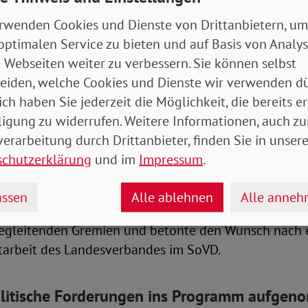
äge zu Satzungs- und Organisationsfragen vor; Bruno
zpolitischen Fragestellungen. Die Delegierten stimm
rwenden Cookies und Dienste von Drittanbietern, um
ag auf Parität als Arbeitsauftrag zu und verabschi
optimalen Service zu bieten und auf Basis von Analy
atzungsänderungen wie die Vertretungsregelung der 
 Webseiten weiter zu verbessern. Sie können selbst
 zum Thema „Digitalisierung“ trafen im Plenum auf 
eiden, welche Cookies und Dienste wir verwenden dü
 zur Beitragsanpassung ab dem 1. Januar 2024 fand e
ich haben Sie jederzeit die Möglichkeit, die bereits er
t.
ligung zu widerrufen. Weitere Informationen, auch zu
erarbeitung durch Drittanbieter, finden Sie in unsere
auf Verselbstständigung des Landesverbandes Hamb
schutzerklärung
und im
Impressum
.
Ja und 11 mit Nein. Verantwortung und Haftung wand
zum Landesverband, das Weisungsrecht wird zum
ssen
Alle ablehnen
Alle anne
trag. Der Landesvorsitzende Klaus Wicher dankte de
egleitenden Gremien und betonte den Wunsch nach e
itarbeit des Landesverbandes im SoVD.
politische Forderungen ins Programm aufge