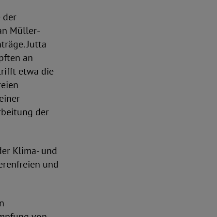
 der
an Müller-
räge. Jutta
üpften an
ifft etwa die
reien
einer
rbeitung der
der Klima- und
erenfreien und
en
ämpfung von