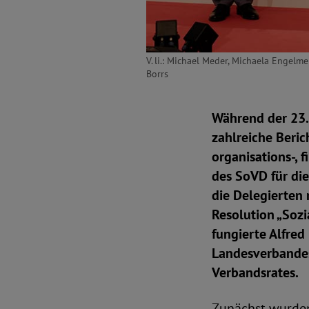
V. li.: Michael Meder, Michaela Engel
Borrs
Während der 23
zahlreiche Beric
organisations-, 
des SoVD für di
die Delegierten
Resolution „Sozi
fungierte Alfre
Landesverbandes
Verbandsrates.
Zunächst wurden 