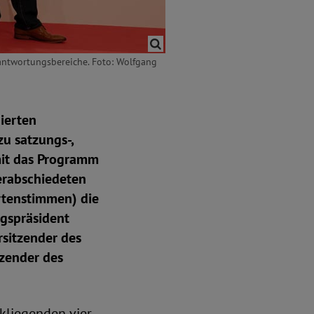
rantwortungsbereiche. Foto: Wolfgang
ierten
u satzungs-,
omit das Programm
erabschiedeten
rtenstimmen) die
ngspräsident
sitzender des
zender des
ckliegenden vier