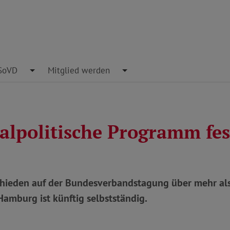
pdown
SoVD
Toggle Dropdown
Mitglied werden
Toggle Dropdown
ialpolitische Programm fes
chieden auf der Bundesverbandstagung über mehr al
amburg ist künftig selbstständig.