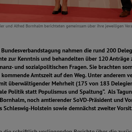
meier und Alfred Bornhalm berichteten gemeinsam über ihre jeweiligen Ve
. Bundesverbandstagung nahmen die rund 200 Deleg
hte zur Kenntnis und behandelten über 120 Anträge z
finanz- und sozialpolitischen Fragen. Sie brachten s
e kommende Amtszeit auf den Weg. Unter anderem v
 mit überwältigender Mehrheit (175 von 183 Delegie
ale Politik statt Populismus und Spaltung“. Als Tagu
d Bornhalm, noch amtierender SoVD-Präsident und Vor
 Schleswig-Holstein sowie demnächst zweiter Vorsit
die schriftlich vorliegenden Berichte über die zurü