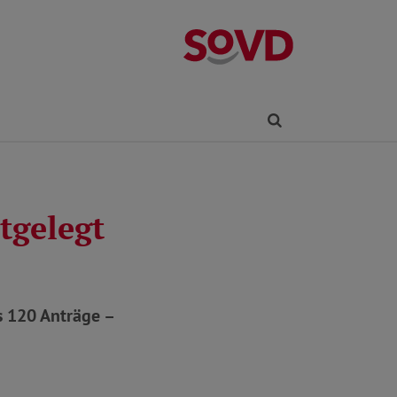
Kreisverband R
Finden
tgelegt
s 120 Anträge –