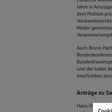
Jahre in Auszüge
dem Podium präs
Vorstandsvorsit
Meder gemeinsam
Verantwortungsb
Auch Bruno Hart
Bundeskonferenz,
Bundesfrauenspr
und der Leiter d
beschrieben zur
Anträge zu Sa
Hans-Otto Umland
Cooki