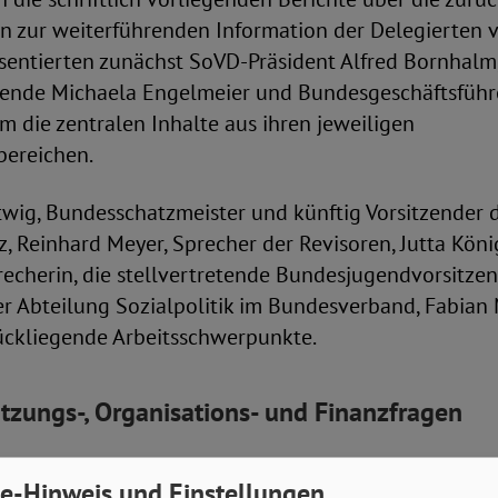
n zur weiterführenden Information der Delegierten v
entierten zunächst SoVD-Präsident Alfred Bornhalm
zende Michaela Engelmeier und Bundesgeschäftsführ
 die zentralen Inhalte aus ihren jeweiligen
ereichen.
wig, Bundesschatzmeister und künftig Vorsitzender 
 Reinhard Meyer, Sprecher der Revisoren, Jutta Köni
echerin, die stellvertretende Bundesjugendvorsitze
er Abteilung Sozialpolitik im Bundesverband, Fabian 
ückliegende Arbeitsschwerpunkte.
tzungs-, Organisations- und Finanzfragen
t, Vorsitzender des Strategie- und Organisationsauss
e-Hinweis und Einstellungen