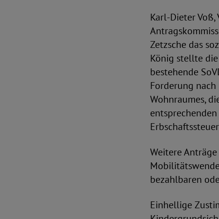
Karl-Dieter Voß,
Antragskommissio
Zetzsche das soz
König stellte di
bestehende SoVD-
Forderung nach 
Wohnraumes, die 
entsprechenden 
Erbschaftssteuer
Weitere Anträge 
Mobilitätswende
bezahlbaren oder
Einhellige Zust
Kindergrundsich